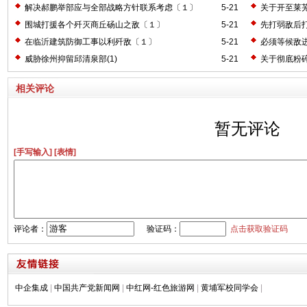
解决郝鹏举部应与全部战略方针联系考虑〔１〕
5-21
关于开至莱
围城打援各个歼灭商丘砀山之敌〔１〕
5-21
先打弱敌后
在临沂建筑防御工事以利歼敌〔１〕
5-21
必须等候敌
威胁徐州抑留邱清泉部(1)
5-21
关于彻底粉
相关评论
暂无评论
[手写输入]
[表情]
评论者：
验证码：
点击获取验证码
中企集成
|
中国共产党新闻网
|
中红网-红色旅游网
|
黄埔军校同学会
|