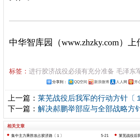
中华智库园（www.zhzky.com）上
标签：
进行胶济战役必须有充分准备
毛泽东
分享到：
QQ空间
新浪微博
人人网
开
上一篇：
莱芜战役后我军的行动方针〔
下一篇：
解决郝鹏举部应与全部战略方
相关文章
集中主力乘胜攻占胶济路〔１〕
5-21
莱芜战役后