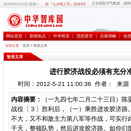
2026年8月10日 星期一
距『七夕情人节』还有9天
网站首页
新闻热点
中华智圣
思想星空
兵家韬略
创
当前位置：
首页
>
智圣文库
智圣文库
进行胶济战役必须有充分
时间：2012-5-21 11:00:36 作者： 
内容摘要：
（一九四七年二月二十三日）陈
战役〔３〕胜利后，（一）乘胜进攻胶济路
不大，又不和敌主力第八军等作战，可实行
干天，整顿队势，然后进攻胶济路。如你们