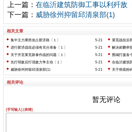
上一篇：
在临沂建筑防御工事以利歼敌
下一篇：
威胁徐州抑留邱清泉部(1)
相关文章
集中主力乘胜攻占胶济路〔１〕
5-21
莱芜战役后
进行胶济战役必须有充分准备〔１〕
5-21
解决郝鹏举
关于开至莱芜新泰作战的问题〔１〕
5-21
围城打援各
先打弱敌后打强敌力争主动〔１〕
5-21
在临沂建筑
威胁徐州抑留邱清泉部(1)
5-21
关于彻底粉
相关评论
暂无评论
[手写输入]
[表情]