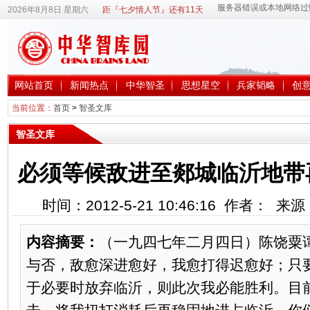
2026年8月8日 星期六
距『七夕情人节』还有11天
网站首页
新闻热点
中华智圣
思想星空
兵家韬略
创
当前位置：
首页
>
智圣文库
智圣文库
必须等候敌进至郯城临沂地带
时间：2012-5-21 10:46:16 作者： 
内容摘要：
（一九四七年二月四日）陈饶粟
与否，敌愈深进愈好，我愈打得迟愈好；只
于必要时放弃临沂，则此次我必能胜利。目