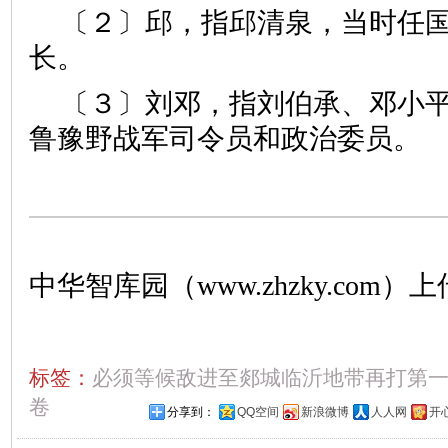
〔２〕邱，指邱清泉，当时任
长。
〔３〕刘邓，指刘伯承、邓小
鲁豫野战军司令员和政治委员。
中华智库园（www.zhzky.com）上
标签：
必须等候敌进至郯城临沂地带再打第
卷
分享到：
QQ空间
新浪微博
人人网
开