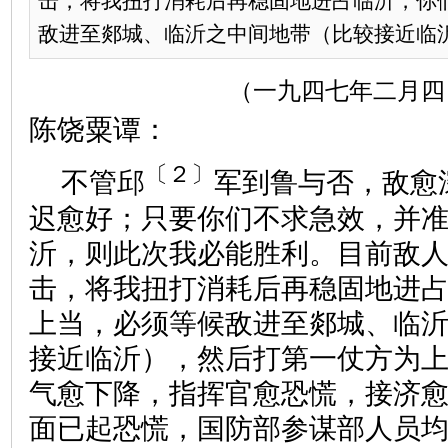
击，将我扭打消耗后再稳固地进占临沂，你
敌进至郯城、临沂之中间地带（比较接近临沂）
（一九四七年二月四
陈饶粟谭：
〔２〕
不管邱
军到鲁与否，敌愈
迟愈好；只要你们不求急效，并
沂，则此次我必能胜利。目前敌
击，将我扭打消耗后再稳固地进
上当，必须等候敌进至郯城、临
接近临沂），然后打第一仗方为
气愈下降，指挥官愈恐慌，接济
面已起恐慌，国防部参谋部人员