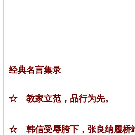
经典名言集录
☆ 教家立范，品行为先。
☆ 韩信受辱胯下，张良纳履桥