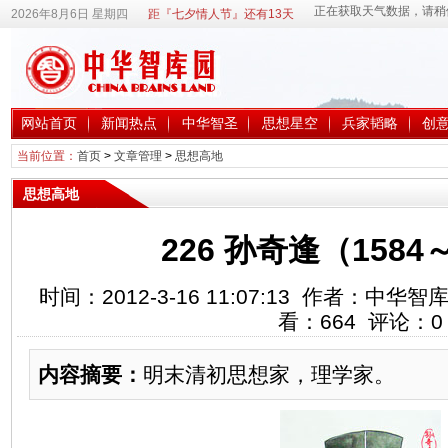
2026年8月6日 星期四
距『七夕情人节』还有13天
网站首页
新闻热点
中华智圣
思想星空
兵家韬略
创
当前位置：
首页
>
文章管理
>
思想高地
思想高地
226 孙奇逢（1584
时间：2012-3-16 11:07:13 作者：中
看：
664
评论：
0
内容摘要：
明末清初思想家，理学家。