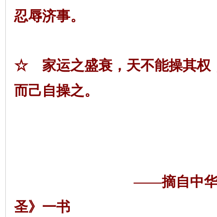
忍辱济事。
☆ 家运之盛衰，天不能操其权
而己自操之。
——摘自中
圣》一书