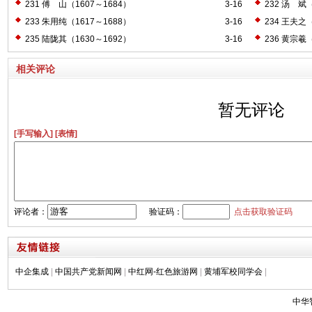
231 傅 山（1607～1684）
3-16
232 汤 斌（
233 朱用纯（1617～1688）
3-16
234 王夫之（
235 陆陇其（1630～1692）
3-16
236 黄宗羲（
相关评论
暂无评论
[手写输入]
[表情]
评论者：
验证码：
点击获取验证码
中企集成
|
中国共产党新闻网
|
中红网-红色旅游网
|
黄埔军校同学会
|
中华