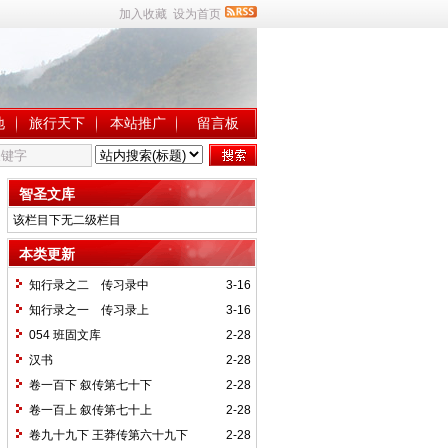
加入收藏
设为首页
地
旅行天下
本站推广
留言板
智圣文库
该栏目下无二级栏目
本类更新
知行录之二 传习录中
3-16
知行录之一 传习录上
3-16
054 班固文库
2-28
汉书
2-28
卷一百下 叙传第七十下
2-28
卷一百上 叙传第七十上
2-28
卷九十九下 王莽传第六十九下
2-28