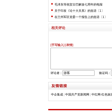
毛泽东等祝贺古巴解放七周年的电报
关于印发《论十大关系》的批语〔1〕
在兰州军区党委一个报告上的批语〔1〕
相关评论
[手写输入]
[表情]
评论者：
验证码：
中企集成
|
中国共产党新闻网
|
中红网-红色旅