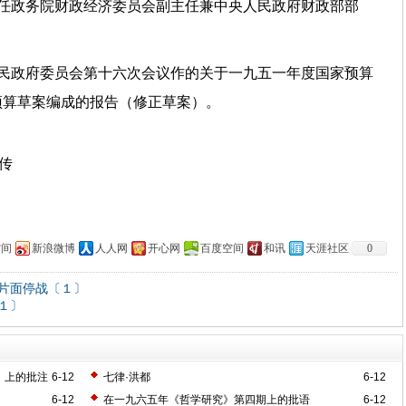
时任政务院财政经济委员会副主任兼中央人民政府财政部部
人民政府委员会第十六次会议作的关于一九五一年度国家预算
预算草案编成的报告（修正草案）。
上传
空间
新浪微博
人人网
开心网
百度空间
和讯
天涯社区
0
片面停战〔１〕
１〕
》上的批注
6-12
七律·洪都
6-12
6-12
在一九六五年《哲学研究》第四期上的批语
6-12