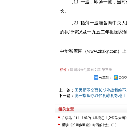
〔1〕一波，即薄一波，当
长。
〔2〕指薄一波准备向中央
的执行情况及一九五二年度国家
中华智库园（www.zhzky.com）
标签：
建国以来毛泽东文稿
第三册
分享到：
QQ
上一篇：
国民党不全面长期停战我绝不
下一篇：
统一指挥夺取代县崞县等地〔
相关文章
在李达〔1〕主编的《马克思主义哲学大纲
〔2〕
重读《长冈乡调查》时写的批注〔1〕