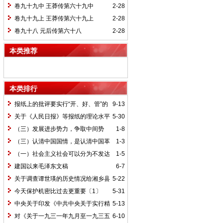
卷九十九中 王莽传第六十九中
2-28
卷九十九上 王莽传第六十九上
2-28
卷九十八 元后传第六十八
2-28
本类推荐
本类排行
报纸上的批评要实行“开、好、管”的
9-13
方针*
关于《人民日报》等报纸的理论水平
5-30
的批语〔1〕
（三）发展进步势力，争取中间势
1-8
力，孤立顽固势力
（三）认清中国国情，是认清中国革
1-3
命一切问题的基本依据
（一）社会主义社会可以分为不发达
1-5
和比较发达两个阶段
建国以来毛泽东文稿
6-7
关于调查谭世瑛的历史情况给湘乡县
5-22
委的信和给谭世瑛的复信
今天保护机密比过去更重要〔1〕
5-31
中央关于印发《中共中央关于实行精
5-13
兵简政、增产节约、反对贪污、反对浪费
对《关于一九三一年九月至一九三五
6-10