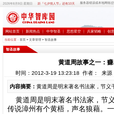
2026年8月9日 星期日
距『七夕情人节』还有10天
网站首页
新闻热点
中华智圣
思想星空
兵家韬略
创
当前位置：
首页
>
文章管理
>
智圣故事
智圣故事
黄道周故事之一：赚
时间：2012-3-19 13:23:18 作者： 
内容摘要：
黄道周是明末著名书法家，节义
黄道周是明末著名书法家，节
传说漳州有个黄梧，声名狼藉。