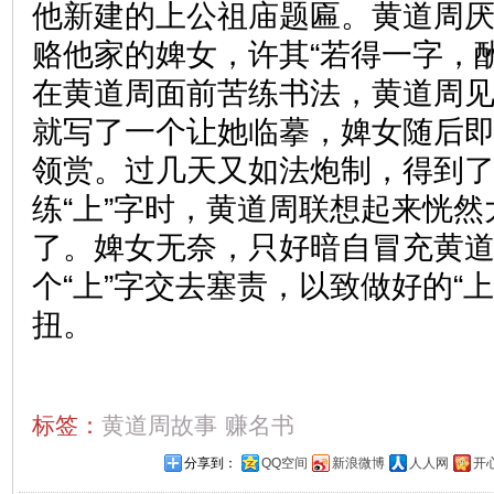
他新建的上公祖庙题匾。黄道周
赂他家的婢女，许其“若得一字，
在黄道周面前苦练书法，黄道周见
就写了一个让她临摹，婢女随后即
领赏。过几天又如法炮制，得到了
练“上”字时，黄道周联想起来恍
了。婢女无奈，只好暗自冒充黄
个“上”字交去塞责，以致做好的“
扭。
标签：
黄道周故事
赚名书
分享到：
QQ空间
新浪微博
人人网
开