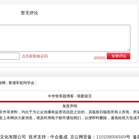
暂无评论
点击获取验证码
(
0
/500)
游网
|
黄埔军校同学会
|
中华智库园博客
-
我要留言
免责声明
件等资料，均出于为公众传播有益资讯信息之目的，其版权归版权所有人所有。所
宜上本网供大家浏览，请及时用电子邮件通知我们，以便即时删除，避免给双方造成
文化有限公司 技术支持：中企集成 京公网安备：
110108006569
号
备