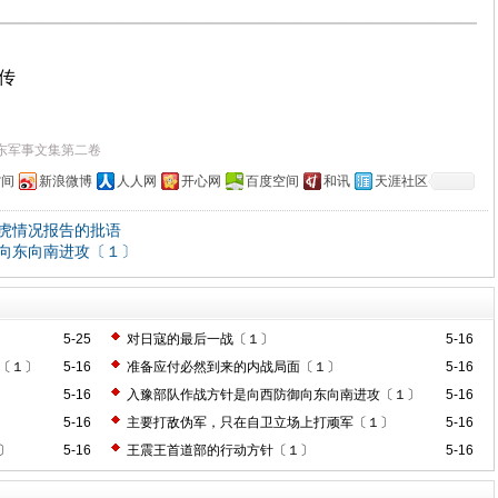
上传
东军事文集第二卷
空间
新浪微博
人人网
开心网
百度空间
和讯
天涯社区
虎情况报告的批语
向东向南进攻〔１〕
5-25
对日寇的最后一战〔１〕
5-16
〔１〕
5-16
准备应付必然到来的内战局面〔１〕
5-16
5-16
入豫部队作战方针是向西防御向东向南进攻〔１〕
5-16
5-16
主要打敌伪军，只在自卫立场上打顽军〔１〕
5-16
〕
5-16
王震王首道部的行动方针〔１〕
5-16