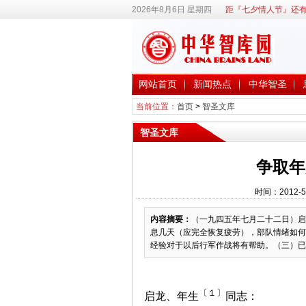
2026年8月6日 星期四
距『七夕情人节』还有
网站首页
新闻热点
中华智圣
当前位置：
首页
>
智圣文库
智圣文库
争取年
时间：2012-5
内容摘要：
（一九四五年七月二十二日）启
息几天（应完全恢复疲劳），部队情绪如何
经验对于以后行军作战将有帮助。（三）已令
〔１〕
启龙、年生
同志：