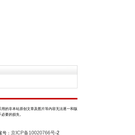
采用的非本站原创文章及图片等内容无法逐一和版
不必要的损失。
京ICP备10020766号
-2
案号：