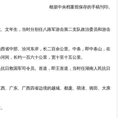
根据中央档案馆保存的手稿刊印。
龙、文年生，当时分别任八路军游击第二支队政治委员和游击
山西省中部、汾河东岸，长二百余公里。中条，即中条山，在
沁河间，长约一百六十公里，宽十至十五公里。
民抗日救国军司令员。首道，即王首道，当时任湖南人民抗日
江西、广东、广西四省边境的越城、都庞、萌渚、骑田、大庾
道。