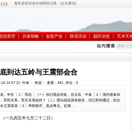
13天
思想星空
兵家韬略
创意产业
联谊活动
园区浏览
艺术天
底到达五岭与王震部会合
-16 14:57:22 作者： 来源： 查看：
481
评论：
0
龙、年生〔１〕同志：（一）你们现达何处，在太岳、中条〔２〕境内准备休
，军民关系、官兵关系如何？（二）渡汾战役虽有损失，但已胜利通过，此次
王震首道〔３〕率部南开，直达粤北。在湖...
（一九四五年七月二十二日）