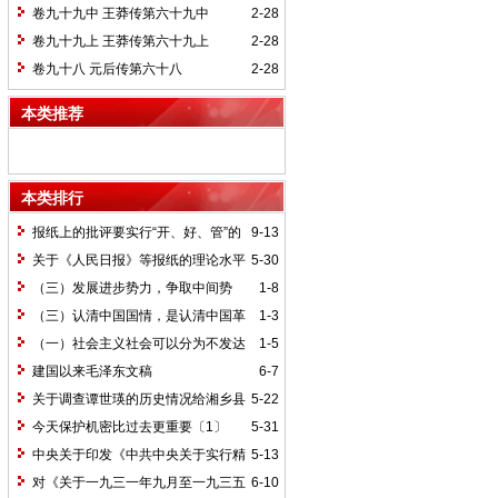
卷九十九中 王莽传第六十九中
2-28
卷九十九上 王莽传第六十九上
2-28
卷九十八 元后传第六十八
2-28
本类推荐
本类排行
报纸上的批评要实行“开、好、管”的
9-13
方针*
关于《人民日报》等报纸的理论水平
5-30
的批语〔1〕
（三）发展进步势力，争取中间势
1-8
力，孤立顽固势力
（三）认清中国国情，是认清中国革
1-3
命一切问题的基本依据
（一）社会主义社会可以分为不发达
1-5
和比较发达两个阶段
建国以来毛泽东文稿
6-7
关于调查谭世瑛的历史情况给湘乡县
5-22
委的信和给谭世瑛的复信
今天保护机密比过去更重要〔1〕
5-31
中央关于印发《中共中央关于实行精
5-13
兵简政、增产节约、反对贪污、反对浪费
对《关于一九三一年九月至一九三五
6-10