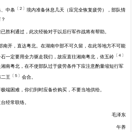
〔２〕
岳、中条
境内准备休息几天（应完全恢复疲劳），部队情
何？
但已胜利通过，此次经验对于以后行军作战将有帮助。
部南开，直达粤北。在湖南中部不可久留，在此等地方不可能
〔４〕
介石一定要用全力驱走我们，故应直往湘南粤北，依五岭
是湘南粤北，在不使部队过于疲劳条件下应注意酌量缩短行军
〔５〕
与二王
会合。
济极端困难，你们到时应备价购买，不要当地供给。
道台经常联络。
毛泽东
午养