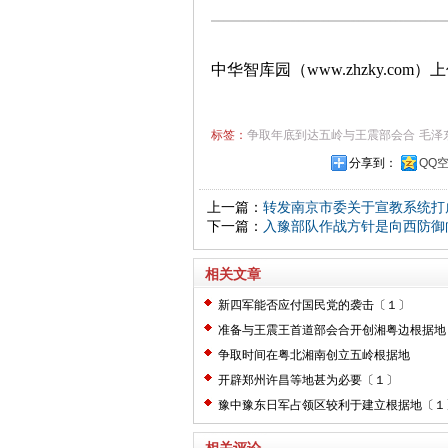
中华智库园（www.zhzky.com）
标签：
争取年底到达五岭与王震部会合
毛泽
分享到：
QQ
上一篇：
转发南京市委关于宣教系统打
下一篇：
入豫部队作战方针是向西防御
相关文章
新四军能否应付国民党的袭击〔１〕
准备与王震王首道部会合开创湘粤边根据地
争取时间在粤北湘南创立五岭根据地
开辟郑州许昌等地甚为必要〔１〕
豫中豫东日军占领区较利于建立根据地〔１
相关评论