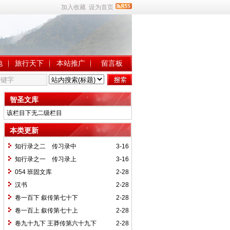
加入收藏
设为首页
地
旅行天下
本站推广
留言板
智圣文库
该栏目下无二级栏目
本类更新
知行录之二 传习录中
3-16
知行录之一 传习录上
3-16
054 班固文库
2-28
汉书
2-28
卷一百下 叙传第七十下
2-28
卷一百上 叙传第七十上
2-28
卷九十九下 王莽传第六十九下
2-28