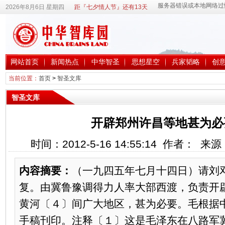
2026年8月6日 星期四
距『七夕情人节』还有13天
网站首页
新闻热点
中华智圣
思想星空
兵家韬略
创
当前位置：
首页
>
智圣文库
智圣文库
开辟郑州许昌等地甚为必
时间：2012-5-16 14:55:14 作者： 
内容摘要：
（一九四五年七月十四日）请刘
复。由冀鲁豫调得力人率大部西渡，负责开
黄河〔４〕间广大地区，甚为必要。毛根据
手稿刊印。注释〔１〕这是毛泽东在八路军