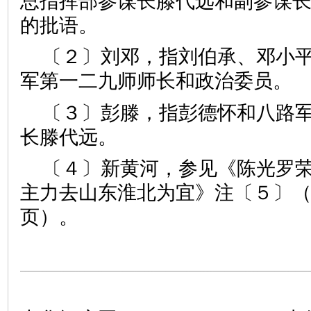
总指挥部参谋长滕代远和副参谋
的批语。
〔２〕刘邓，指刘伯承、邓小
军第一二九师师长和政治委员。
〔３〕彭滕，指彭德怀和八路
长滕代远。
〔４〕新黄河，参见《陈光罗
主力去山东淮北为宜》注〔５〕
页）。