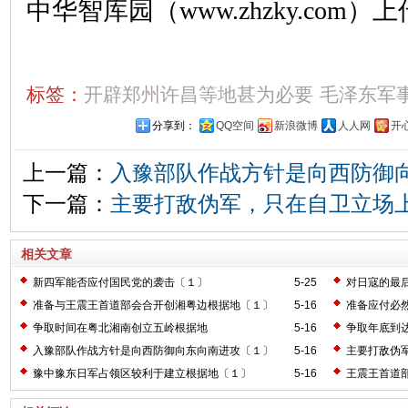
中华智库园（www.zhzky.com）上
标签：
开辟郑州许昌等地甚为必要
毛泽东军
分享到：
QQ空间
新浪微博
人人网
开
上一篇：
入豫部队作战方针是向西防御
下一篇：
主要打敌伪军，只在自卫立场
相关文章
新四军能否应付国民党的袭击〔１〕
5-25
对日寇的最
准备与王震王首道部会合开创湘粤边根据地〔１〕
5-16
准备应付必
争取时间在粤北湘南创立五岭根据地
5-16
争取年底到
入豫部队作战方针是向西防御向东向南进攻〔１〕
5-16
主要打敌伪
豫中豫东日军占领区较利于建立根据地〔１〕
5-16
王震王首道