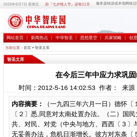
2026年8月7日 星期五
距『七夕情人节』还有11天
网站首页
新闻热点
中华智圣
思想星空
兵家韬略
创
当前位置：
首页
>
智圣文库
智圣文库
在今后三年中应力求巩固
时间：2012-5-16 14:02:53 作者： 
内容摘要：
（一九四三年六月一日）德怀〔
〔２〕悉,同意对太南处置办法。（二）国民
共、对民、对党（中央与地方、西西〔３〕
无妥善办法，危机日渐增长。彼方对东条〔