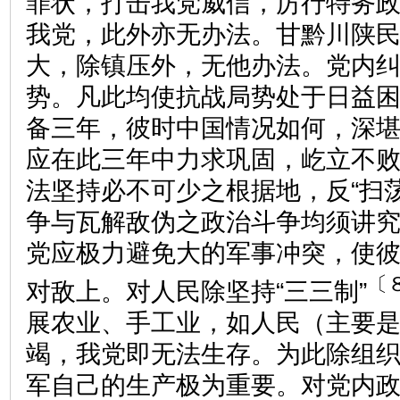
罪状，打击我党威信，厉行特务
我党，此外亦无办法。甘黔川陕
大，除镇压外，无他办法。党内
势。凡此均使抗战局势处于日益
备三年，彼时中国情况如何，深
应在此三年中力求巩固，屹立不
法坚持必不可少之根据地，反“扫荡
争与瓦解敌伪之政治斗争均须讲
党应极力避免大的军事冲突，使
〔
对敌上。对人民除坚持“三三制”
展农业、手工业，如人民（主要
竭，我党即无法生存。为此除组
军自己的生产极为重要。对党内