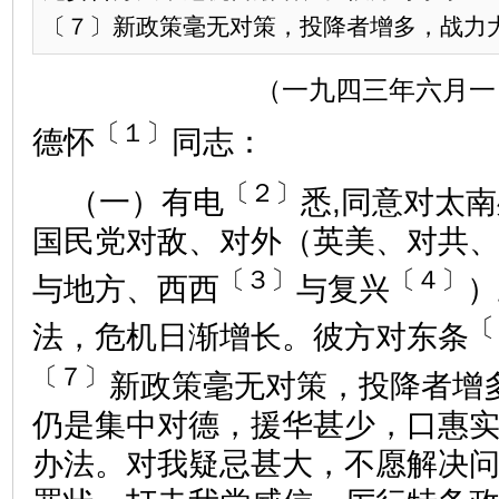
〔７〕新政策毫无对策，投降者增多，战力大损
（一九四三年六月一
〔１〕
德怀
同志：
〔２〕
（一）有电
悉,同意对太
国民党对敌、对外（英美、对共
〔３〕
〔４〕
与地方、西西
与复兴
）
〔
法，危机日渐增长。彼方对东条
〔７〕
新政策毫无对策，投降者增
仍是集中对德，援华甚少，口惠
办法。对我疑忌甚大，不愿解决