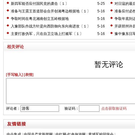
新四军能否应付国民党的袭击〔１〕
5-25
对日寇的最
准备与王震王首道部会合开创湘粤边根据地〔１〕
5-16
准备应付必
争取时间在粤北湘南创立五岭根据地
5-16
争取年底到
入豫部队作战方针是向西防御向东向南进攻〔１〕
5-16
开辟郑州许
主要打敌伪军，只在自卫立场上打顽军〔１〕
5-16
豫中豫东日
相关评论
暂无评论
[手写输入]
[表情]
评论者：
验证码：
点击获取验证码
中企集成
|
中国共产党新闻网
|
中红网-红色旅游网
|
黄埔军校同学会
|