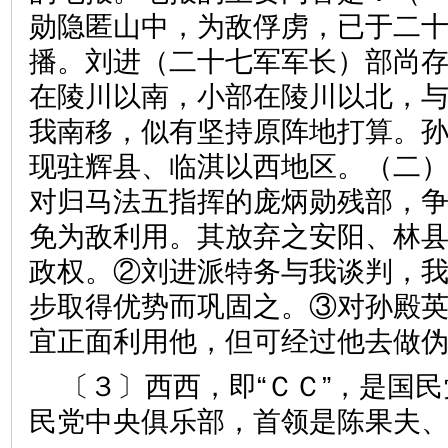
勋隐匿山中，为敌俘虏，已于二
播。刘进（二十七军军长）部尚
在陵川以南，小部在陵川以北，
我南移，似有坚持原阵地打算。
现驻辉县、临淇以西地区。（二
对归马法五指挥的庞炳勋残部，
免为敌利用。其放弃之安阳、林
政权。②刘进派特务与我谈判，
步取得优势而巩固之。③对孙殿
宜正面利用他，但可经过他去做
〔３〕西西，即“ＣＣ”，是国民
民党中央俱乐部，首领是陈果夫