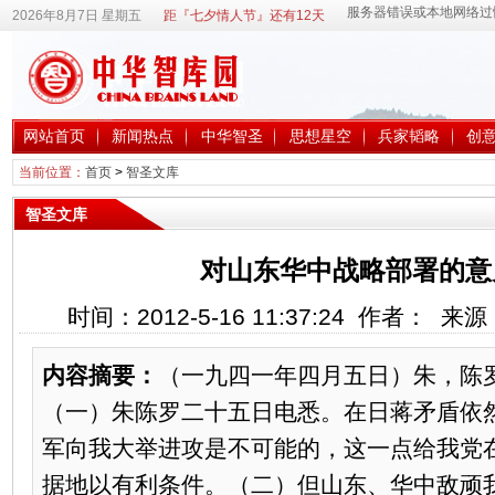
2026年8月7日 星期五
距『七夕情人节』还有12天
网站首页
新闻热点
中华智圣
思想星空
兵家韬略
创
当前位置：
首页
>
智圣文库
智圣文库
对山东华中战略部署的意
时间：2012-5-16 11:37:24 作者： 
内容摘要：
（一九四一年四月五日）朱，陈
（一）朱陈罗二十五日电悉。在日蒋矛盾依
军向我大举进攻是不可能的，这一点给我党
据地以有利条件。（二）但山东、华中敌顽