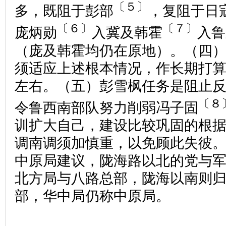
〔５〕
多，既阻于彭部
，复阻于日
〔６〕
〔７〕
庞炳勋
入冀及韩霍
入鲁
（庞及韩霍均仍在原地）。（四
须适应上述根本情况，作长期打
左右。（五）彭雪枫任务是阻止
〔８
令鲁西南部队努力削弱冯子固
训扩大自己，建设比较巩固的根
调南调须加慎重，以免顾此失彼
中原局建议，陇海路以北的党与
北方局与八路总部，陇海以南则
部，华中局仍称中原局。