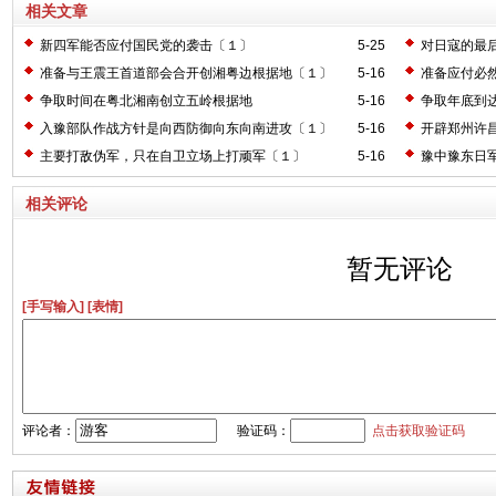
相关文章
新四军能否应付国民党的袭击〔１〕
5-25
对日寇的最
准备与王震王首道部会合开创湘粤边根据地〔１〕
5-16
准备应付必
争取时间在粤北湘南创立五岭根据地
5-16
争取年底到
入豫部队作战方针是向西防御向东向南进攻〔１〕
5-16
开辟郑州许
主要打敌伪军，只在自卫立场上打顽军〔１〕
5-16
豫中豫东日
相关评论
暂无评论
[手写输入]
[表情]
评论者：
验证码：
点击获取验证码