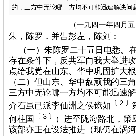
的，三方中无论哪一方均不可能迅速解决问题。
（一九四一年四月五
朱，陈罗，并告彭左，陈刘：
（一）朱陈罗二十五日电悉。
存在条件下，反共军向我大举进
点给我党在山东、华中巩固扩大
（二）但山东、华中敌顽我的三
三方中无论哪一方均不可能迅速
〔２〕
介石虽已派李仙洲之侯镜如
〔３〕
何柱国
）进至陇海路北，策
该部亦正在设法推进（现仍在涡