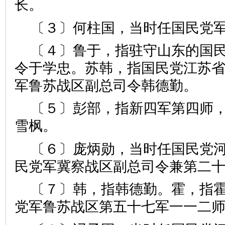
长。
〔３〕何柱国，当时任国民党
〔４〕鲁于，指驻守山东的国
令于学忠。苏韩，指国民党江苏
军鲁苏战区副总司令韩德勤。
〔５〕彭部，指新四军第四师
雪枫。
〔６〕庞炳勋，当时任国民党
民党军冀察战区副总司令兼第二
〔７〕韩，指韩德勤。霍，指
党军鲁苏战区第五十七军一一二