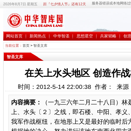
2026年8月7日 星期五
距『七夕情人节』还有12天
网站首页
新闻热点
中华智圣
思想星空
兵家韬略
创
当前位置：
首页
>
智圣文库
智圣文库
在关上水头地区 创造作
时间：2012-5-14 22:00:38 作者： 
内容摘要：
（一九三六年二月二十八日）林
上、水头〔２〕之线，即石楼、中阳、孝义
我军作战枢纽，在地形上又是最好的临时后