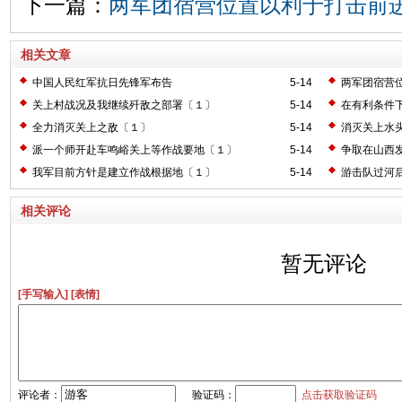
下一篇：
两军团宿营位置以利于打击前
相关文章
中国人民红军抗日先锋军布告
5-14
两军团宿营
关上村战况及我继续歼敌之部署〔１〕
5-14
在有利条件
全力消灭关上之敌〔１〕
5-14
消灭关上水
派一个师开赴车鸣峪关上等作战要地〔１〕
5-14
争取在山西
我军目前方针是建立作战根据地〔１〕
5-14
游击队过河
相关评论
暂无评论
[手写输入]
[表情]
评论者：
验证码：
点击获取验证码