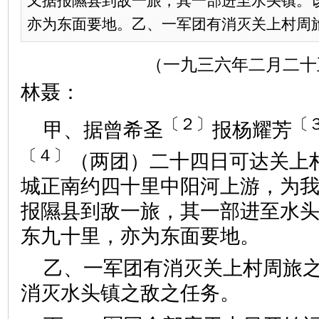
又据报隰县到敌一旅，其一部进至水头镇。
亦为东面要地。乙、一军团有消灭关上村周旅之
（一九三六年二月二十
林聂：
〔２〕
〔
甲、据曾希圣
报杨耀芳
〔４〕
（两团）二十四日可达关上
城正南约四十里中阳河上游，为
报隰县到敌一旅，其一部进至水
东九十里，亦为东面要地。
乙、一军团有消灭关上村周旅
消灭水头镇之敌之任务。