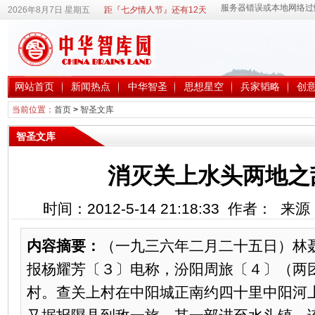
2026年8月7日 星期五
距『七夕情人节』还有12天
网站首页
新闻热点
中华智圣
思想星空
兵家韬略
创
当前位置：
首页
>
智圣文库
智圣文库
消灭关上水头两地之
时间：2012-5-14 21:18:33 作者： 
内容摘要：
（一九三六年二月二十五日）林
报杨耀芳〔３〕电称，汾阳周旅〔４〕（两
村。查关上村在中阳城正南约四十里中阳河