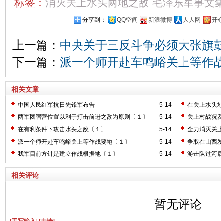
标签：
消灭关上水头两地之敌
毛泽东军事文
分享到：
QQ空间
新浪微博
人人网
开
上一篇：
中央关于三反斗争必须大张旗
下一篇：
派一个师开赴车鸣峪关上等作
相关文章
中国人民红军抗日先锋军布告
5-14
在关上水头
两军团宿营位置以利于打击前进之敌为原则〔１〕
5-14
关上村战况
在有利条件下攻击水头之敌〔１〕
5-14
全力消灭关
派一个师开赴车鸣峪关上等作战要地〔１〕
5-14
争取在山西
我军目前方针是建立作战根据地〔１〕
5-14
游击队过河
相关评论
暂无评论