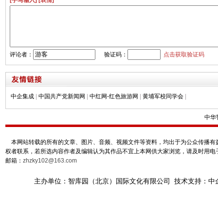
[手写输入]
[表情]
评论者：
验证码：
点击获取验证码
中企集成
|
中国共产党新闻网
|
中红网-红色旅游网
|
黄埔军校同学会
|
中华
本网站转载的所有的文章、图片、音频、视频文件等资料，均出于为公众传播有益
权者联系，若所选内容作者及编辑认为其作品不宜上本网供大家浏览，请及时用电
邮箱：
zhzky102@163.com
主办单位：智库园（北京）国际文化有限公司 技术支持：中