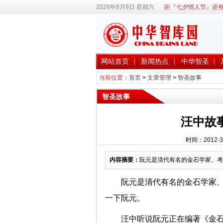
2026年8月8日 星期六
距『七夕情人节』还有
网站首页
新闻热点
中华智圣
当前位置：
首页
>
文章管理
>
智圣故事
智圣故事
汪中故
时间：2012-3
内容摘要：
阮元是清代有名的金石学家、考
阮元是清代有名的金石学家
一下阮元。
汪中听说阮元正在编著《金