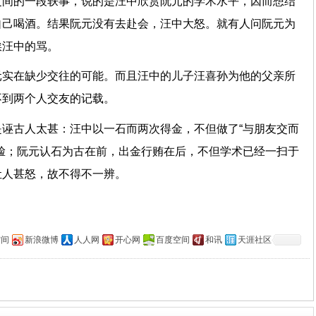
之间的一段轶事，说的是汪中欣赏阮元的学术水平，因而想结
自己喝酒。结果阮元没有去赴会，汪中大怒。就有人问阮元为
挨汪中的骂。
元实在缺少交往的可能。而且汪中的儿子汪喜孙为他的父亲所
不到两个人交友的记载。
诬古人太甚：汪中以一石而两次得金，不但做了“与朋友交而
脸；阮元认石为古在前，出金行贿在后，不但学术已经一扫于
让人甚怒，故不得不一辨。
空间
新浪微博
人人网
开心网
百度空间
和讯
天涯社区