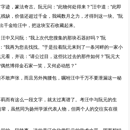
字迹，篆法奇古。阮元问：“此物何处得来？”汪中道：“此即
残缺，价值还超过千金，我竭数月之力，才得到这一块。”阮
拿出千金给汪中，把这块宝石收藏起来。
汪中又问阮：“我上次代您搜集的那块石器好吗？”阮
说：“我再为您去找找。”于是拉着阮元来到了一条河畔的一家小
元看，并说：“请公过目，这些比过去的那件如何？”阮元大
“偶然博得金石家一笑，又何必动怒？”
但不敢声张，而且另外掏腰包，嘱咐汪中千万不要泄漏这一秘
。
不羁而有这么一段文字，就太过离谱了。考汪中与阮元的生
前辈，虽然同为扬州学派代表人物，但两个人的交往实在很