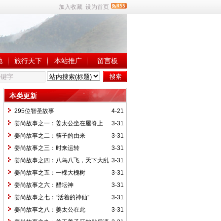
加入收藏
设为首页
地
旅行天下
本站推广
留言板
本类更新
295位智圣故事
4-21
姜尚故事之一：姜太公坐在屋脊上
3-31
姜尚故事之二：筷子的由来
3-31
姜尚故事之三：时来运转
3-31
姜尚故事之四：八鸟八飞，天下大乱
3-31
姜尚故事之五：一棵大槐树
3-31
姜尚故事之六：醋坛神
3-31
姜尚故事之七：“活着的神仙”
3-31
姜尚故事之八：姜太公在此
3-31