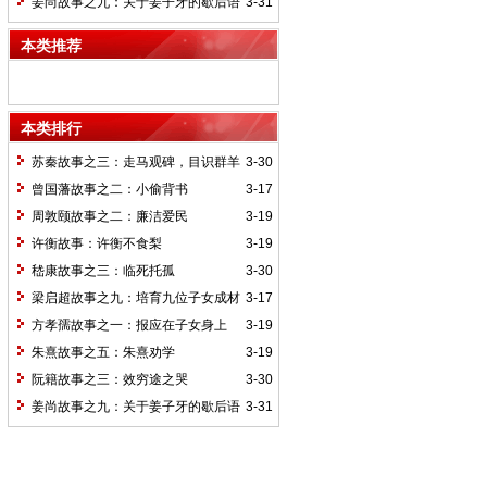
姜尚故事之九：关于姜子牙的歇后语
3-31
本类推荐
本类排行
苏秦故事之三：走马观碑，目识群羊
3-30
曾国藩故事之二：小偷背书
3-17
周敦颐故事之二：廉洁爱民
3-19
许衡故事：许衡不食梨
3-19
嵇康故事之三：临死托孤
3-30
梁启超故事之九：培育九位子女成材
3-17
的神奇“小妾”——王桂荃
方孝孺故事之一：报应在子女身上
3-19
朱熹故事之五：朱熹劝学
3-19
阮籍故事之三：效穷途之哭
3-30
姜尚故事之九：关于姜子牙的歇后语
3-31