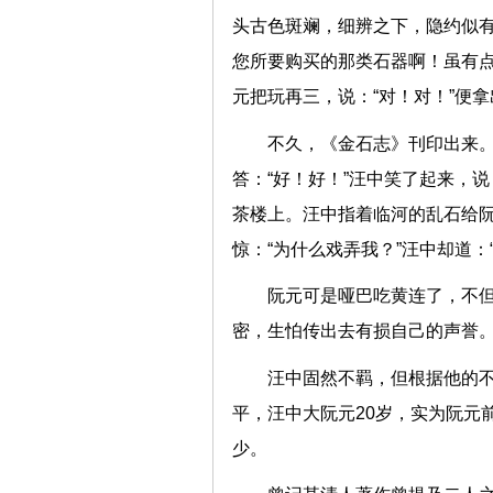
头古色斑斓，细辨之下，隐约似有
您所要购买的那类石器啊！虽有点
元把玩再三，说：“对！对！”便
不久，《金石志》刊印出来。
答：“好！好！”汪中笑了起来，
茶楼上。汪中指着临河的乱石给阮
惊：“为什么戏弄我？”汪中却道：
阮元可是哑巴吃黄连了，不
密，生怕传出去有损自己的声誉
汪中固然不羁，但根据他的
平，汪中大阮元20岁，实为阮元
少。