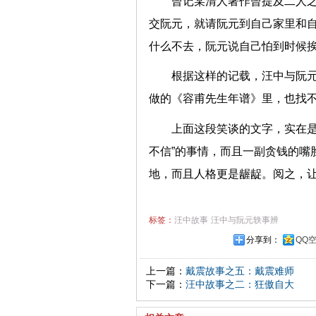
曾记某清人著作曾提及二人
交阮元，就请阮元到自己家里和
什么不去，阮元说自己怕到时候
根据这样的记载，汪中与阮
做的《容甫先生年谱》里，也找
上面这段笑谈的文字，实在是
不信”的事情，而且一副贪钱的嘴
地，而且人格更是龌龊。阅之，
标签：
汪中故事
汪中与阮元轶事辨
分享到：
QQ
上一篇：
戴震故事之五：戴震难师
下一篇：
汪中故事之二：狂傲自大