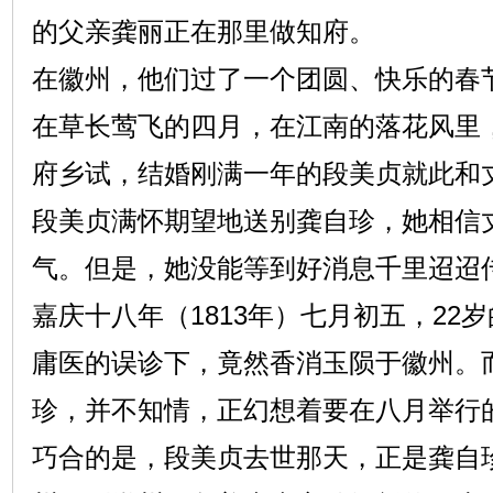
的父亲龚丽正在那里做知府。
在徽州，他们过了一个团圆、快乐的春
在草长莺飞的四月，在江南的落花风里
府乡试，结婚刚满一年的段美贞就此和
段美贞满怀期望地送别龚自珍，她相信
气。但是，她没能等到好消息千里迢迢
嘉庆十八年（1813年）七月初五，22
庸医的误诊下，竟然香消玉陨于徽州。
珍，并不知情，正幻想着要在八月举行
巧合的是，段美贞去世那天，正是龚自