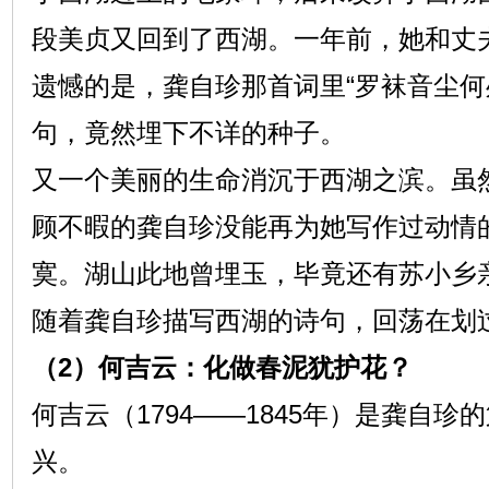
段美贞又回到了西湖。一年前，她和丈
遗憾的是，龚自珍那首词里“罗袜音尘何
句，竟然埋下不详的种子。
又一个美丽的生命消沉于西湖之滨。虽
顾不暇的龚自珍没能再为她写作过动情
寞。湖山此地曾埋玉，毕竟还有苏小乡
随着龚自珍描写西湖的诗句，回荡在划
（2）何吉云：化做春泥犹护花？
何吉云（1794——1845年）是龚自
兴。