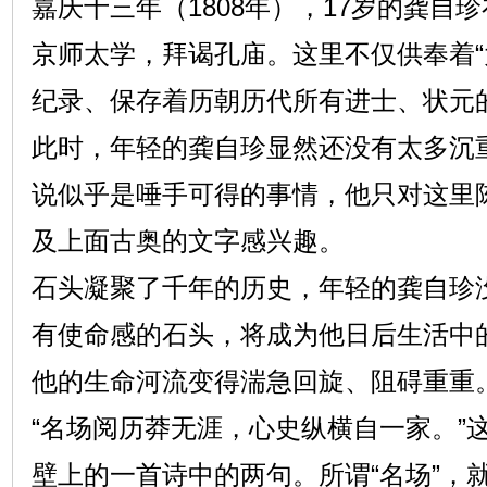
嘉庆十三年（1808年），17岁的龚自
京师太学，拜谒孔庙。这里不仅供奉着“
纪录、保存着历朝历代所有进士、状元
此时，年轻的龚自珍显然还没有太多沉
说似乎是唾手可得的事情，他只对这里
及上面古奥的文字感兴趣。
石头凝聚了千年的历史，年轻的龚自珍
有使命感的石头，将成为他日后生活中
他的生命河流变得湍急回旋、阻碍重重
“名场阅历莽无涯，心史纵横自一家。”
壁上的一首诗中的两句。所谓“名场”，