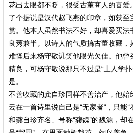
花出去眼都不眨，很受古董商人的喜爱
了个据说是汉代赵飞燕的印章，如获至
赏。他本人虽然书法不好，却喜爱买法
良莠兼半。以诗人的气质搞古董收藏，
难怪后来杨守敬讥笑他眼光欠佳。他曾
精良，可杨守敬说那只不过是“土人学扑
是。
不善收藏的龚自珍同样不善治产，他始
云在一首诗里说自己是“无家者”，只能“
和龚自珍齐名、号称“龚魏”的魏源，却
号“挈园”，在里面种树栽花，饲鸟养鱼