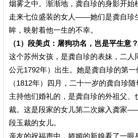
烟雾之中。渐渐地，龚自珍的身影开始
走来七位盛装的女人——她们是龚自珍
眸，映射着他一生的不幸。
（1）段美贞：屠狗功名，岂是平生意
这个苏州女孩，是龚自珍的表妹，二人
公元1792年）出生。她是龚自珍的第
（1812年）四月，二十一岁的龚自珍
主持他们婚礼的，是龚自珍的外祖父、
裁。这是段家的女儿第二次嫁入龚家—
段玉裁的女儿。
亲友的祝福声中，娇媚的新娘看了一眼