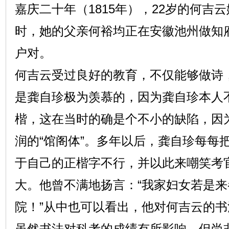
嘉庆二十年（1815年），22岁的何吉
时，她的父亲何裕均正在安徽池州做知
户对。
何吉云受过良好的教育，不仅能够做诗
是龚自珍极为羡慕的，因为龚自珍本人
楷，这在当时的确是个不小的缺陷，因
润的“馆阁体”。多年以后，龚自珍每每
于自己的正楷字不行，并以此来嘲笑考
大。他曾不满地扬言：“我家妇女若是
院！”从中也可以看出，他对何吉云的
虽然书法对科考的成绩有所影响，但尚