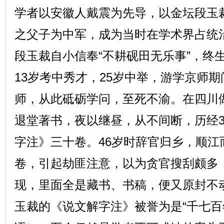
学者以安徽人戴震为先导，以金坛段玉
之父子为中军，成为当时在学术界占统
段玉裁自小信奉“不耕砚田无乐事”，终
13岁考中秀才，25岁中举，游学京师
师，从此砥砺学问，至死不渝。在四川
退堂著书，夜以继昼，从不间断，历经3
字注》三十卷。46岁时辞官归乡，顺江
卷，引起劫匪注意，以为贪官搜刮颇多
现，里面全是藏书、书稿，便又原封不
玉裁的《说文解字注》被誉为是“千七百