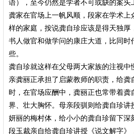
语），至今仍然是学者不可或缺的案头
龚家在官场上一帆风顺，段家在学术上
样的家庭，按说龚自珍应该是得天独厚
书人做官和做学问的康庄大道，比同时
些。
龚自珍就这样在父母两大家族的注视中
亲龚丽正承担了启蒙教师的职责，给龚
时，在官场应酬中，龚丽正也常带着龚
界、壮大胸怀。母亲段驯则给龚自珍讲
妍丽的梅村体，给小小的龚自珍留下深刻
段玉裁亲自给龚自珍讲授《说文解字》