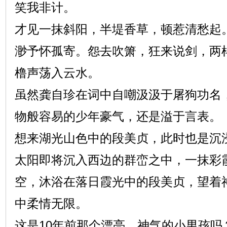
笑我非计。
才见一抹斜阳，半堤香草，顿惹清愁起
渺予怀孤寄。怨去吹箫，狂来说剑，两
橹声荡入云水。
虽然龚自珍在词中自嘲汲汲于屠狗功名
物般容易的少年豪气，还是溢于言表。
想来湖光山色中的段美贞，此时也是沉
太阳即将沉入西边的群峦之中，一抹彩
空，沐浴在落日霞光中的段美贞，望着
中柔情无限。
这是10年前那个漂亮、神气的小男孩吗