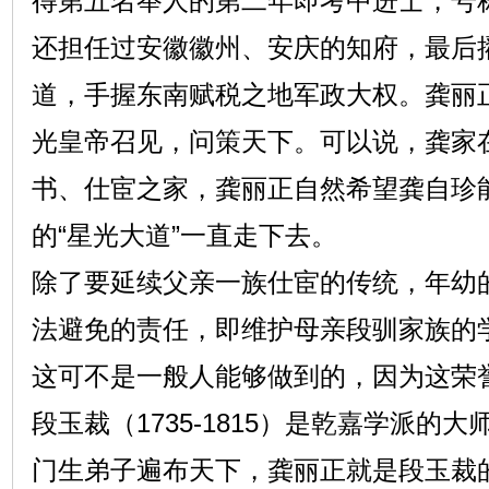
得第五名举人的第二年即考中进士，号称
还担任过安徽徽州、安庆的知府，最后
道，手握东南赋税之地军政大权。龚丽
光皇帝召见，问策天下。可以说，龚家
书、仕宦之家，龚丽正自然希望龚自珍
的“星光大道”一直走下去。
除了要延续父亲一族仕宦的传统，年幼
法避免的责任，即维护母亲段驯家族的
这可不是一般人能够做到的，因为这荣
段玉裁（1735-1815）是乾嘉学派的
门生弟子遍布天下，龚丽正就是段玉裁