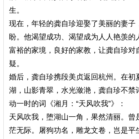
生。
现在，年轻的龚自珍迎娶了美丽的妻子
盼。他渴望成功、渴望成为人人艳羡的
富裕的家境，良好的家教，让龚自珍对
疑。
婚后，龚自珍携段美贞返回杭州。在初
湖，山影青翠，水光潋滟，龚自珍不禁
动一时的词《湘月：“天风吹我”》：
天风吹我，堕湖山一角，果然清丽。曾
茫无际。屠狗功名，雕龙文卷，岂是平