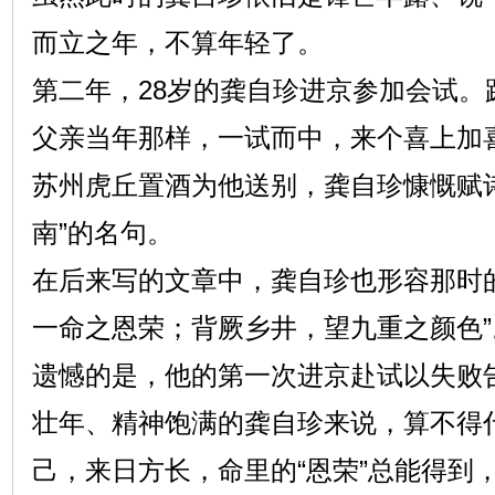
而立之年，不算年轻了。
第二年，28岁的龚自珍进京参加会试。
父亲当年那样，一试而中，来个喜上加喜
苏州虎丘置酒为他送别，龚自珍慷慨赋
南”的名句。
在后来写的文章中，龚自珍也形容那时
一命之恩荣；背厥乡井，望九重之颜色”
遗憾的是，他的第一次进京赴试以失败
壮年、精神饱满的龚自珍来说，算不得
己，来日方长，命里的“恩荣”总能得到