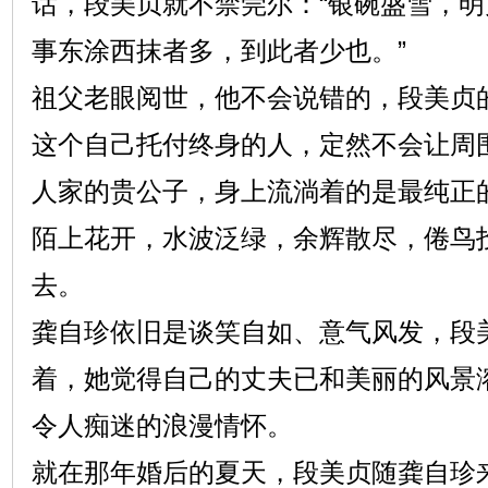
话，段美贞就不禁莞尔：“银碗盛雪，
事东涂西抹者多，到此者少也。”
祖父老眼阅世，他不会说错的，段美贞
这个自己托付终身的人，定然不会让周
人家的贵公子，身上流淌着的是最纯正
陌上花开，水波泛绿，余辉散尽，倦鸟
去。
龚自珍依旧是谈笑自如、意气风发，段
着，她觉得自己的丈夫已和美丽的风景
令人痴迷的浪漫情怀。
就在那年婚后的夏天，段美贞随龚自珍