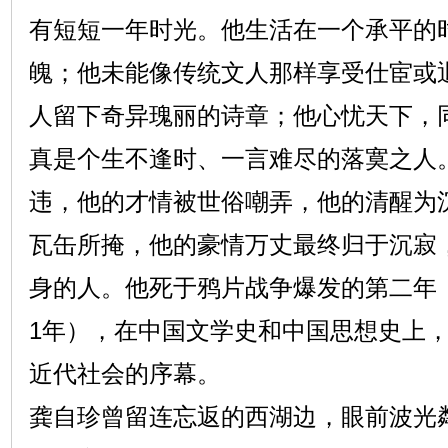
有短短一年时光。他生活在一个承平的
魄；他未能像传统文人那样享受仕宦或
人留下奇异瑰丽的诗章；他心忧天下，
真是个生不逢时、一言难尽的落寞之人
违，他的才情被世俗嘲弄，他的清醒为
瓦缶所掩，他的豪情万丈最终归于沉寂
身的人。他死于鸦片战争爆发的第二年（
1年），在中国文学史和中国思想史上
近代社会的序幕。
龚自珍曾留连忘返的西湖边，眼前波光