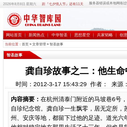
2026年8月8日 星期六
距『七夕情人节』还有11天
网站首页
新闻热点
中华智圣
思想星空
兵家韬略
创
当前位置：
首页
>
文章管理
>
智圣故事
智圣故事
龚自珍故事之二：他生命
时间：2012-3-17 15:43:29 作者： 来
内容摘要：
在杭州清泰门附近的马坡巷6号
自珍纪念馆。龚自珍一生飘零，居无定所，
州、安庆等地，都留下过他的足迹。道光六年