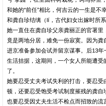
和她的“前任”相比，何吉云的一生是不
和龚自珍结缡（lí，古代妇女出嫁时所系
她一直住在龚自珍父亲龚丽正的官署里
竟是两地分居，难免一份寂寞。因为龚自
进京准备参加会试并留京谋事。后13年
生活拮据，这期间，一个女人所能遭受
了。
她要忍受丈夫考试失利的打击，要忍受
顿，还要忍受饱受考试制度摧残的龚自
也要忍受因丈夫生活不检点而招致的流