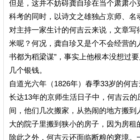
但是，这并不妨碍龚自珍在当个肃肃小
科考的同时，以诗文之雄独占京师、名
对主持一家生计的何吉云来说，文章写
米呢？何况，龚自珍又是个不会经营的
书都为稻梁谋”，事实上他根本没想过
几个银钱。
自道光六年（1826年）春季33岁的何
长达13年的京师生活日子中，何吉云的
间，他们几次搬家，从热闹的地方搬到
大的院子里搬到狭小的房子，因为房租
除此之外，何吉云还面临断粮的窘境。