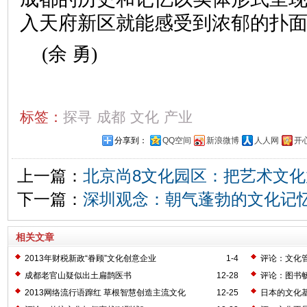
入天府新区就能感受到浓郁的扑
(余 勇)
标签：
探寻
成都
文化
产业
分享到：
QQ空间
新浪微博
人人网
开
上一篇：
北京尚8文化园区：把艺术文化
下一篇：
深圳观念：朝气蓬勃的文化记
相关文章
2013年财税新政“眷顾”文化创意企业
1-4
评论：文化
成都老官山疑似出土扁鹊医书
12-28
评论：图书
2013网络流行语蹿红 草根智慧创造主流文化
12-25
日本的文化