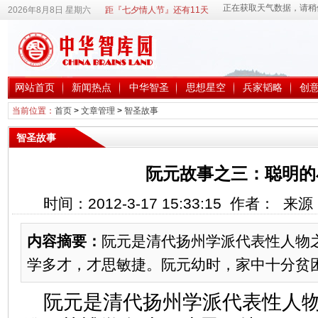
2026年8月8日 星期六
距『七夕情人节』还有11天
网站首页
新闻热点
中华智圣
思想星空
兵家韬略
创
当前位置：
首页
>
文章管理
>
智圣故事
智圣故事
阮元故事之三：聪明的
时间：2012-3-17 15:33:15 作者： 
内容摘要：
阮元是清代扬州学派代表性人物
学多才，才思敏捷。阮元幼时，家中十分贫
阮元是清代扬州学派代表性人