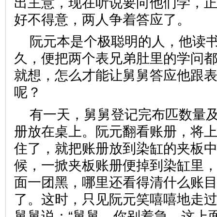
出主意，现在听说要向他们学，
好不得意，两人争着答应了。
阮元本是个极聪明的人，他读
久，便把两个表兄弟肚里的学问
就想，怎么才能让舅舅答应他跟
呢？
有一天，舅舅登记完布匹数量
册放在桌上。阮元翻看账册，将
住了，就把账册放到染缸的夹板
候，一掀夹板账册便掉到染缸里
面一团黑，哪里还看得清什么账
了。这时，只见阮元笑嘻嘻地走
舅舅说：“舅舅，你别着急，这上