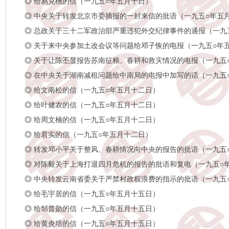
◎
给易克櫄的信（一九五○年五月十日）
◎
中央关于转发北京市委摘报的一封来信的批语（一九五○年五
◎
总政关于三十二军政治部严重违犯外交纪律事件的通报（一九
◎
关于来中央参加土改会议等问题给邓子恢的电报（一九五○年
◎
关于让陈丕显报告苏南征粮、春耕和救灾情况的电报（一九五
◎
在中央关于湖南减租问题给中南局的电报中加写的话（一九五
◎
给文南松的信（一九五○年五月十二日）
◎
给叶健农的信（一九五○年五月十二日）
◎
给周文楠的信（一九五○年五月十二日）
◎
给君实的信（一九五○年五月十二日）
◎
转发邓小平关于整风、春耕情况向中央的报告的批语（一九五
◎
对陈毅关于上海打退四月危机的报告的批语和复电（一九五○
◎
中央转发云南省委关于严禁村政权浪费的指示的批语（一九五
◎
给毛宇居的信（一九五○年五月十五日）
◎
给邹普勋的信（一九五○年五月十五日）
◎
给黄炎培的信（一九五○年五月十五日）