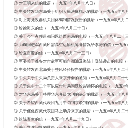
◎
对王明来信的批语（一九五○年八月十八日）
◎
中央转发华东局关于组织人民法庭指示的批语（一九五○年八
◎
对上海党政群机关团体编制情况报告的批语（一九五○年八月
◎
给徐海东的信（一九五○年八月二十日）
◎
关于今年占领昌都问题给西南局的电报（一九五○年八月二十
◎
为询问进军西藏所需高空运输机筹备情况给李涛的信（一九五
◎
给夏百源的信（一九五○年八月二十三日）
◎
军委关于准备对付敌军可能向潮汕及海陆丰登陆袭击的电报（
◎
中央转发西北局关于整风经验报告的批语（一九五○年八月二
◎
中央关于中央局负责人来京开会的通知（一九五○年八月二十
◎
关于集中十二个军以应付时局问题给彭德怀的电报（一九五○
◎
对华东局关于整理华东各级党刊的决定的批语（一九五○年八
◎
关于希望西藏代表团九月中旬到京谈判的批语（一九五○年八
◎
关于催促西藏代表团马上动身来京的批语（一九五○年八月二
◎
给陈寄生的信（一九五○年八月二十九日）
◎
关于导淮问题的批语（一九五○年八月三十一日）