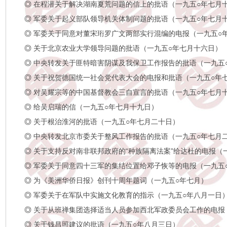
◎
在程潜关于解决湖南夏荒问题的信上的批语（一九五○年七月
◎
军委关于起义部队领导机关体制问题的批语（一九五○年七月
◎
军委关于同意对董宋珩罗广文两部实行混编的电报（一九五○
◎
关于北京农业大学领导问题的批语（一九五○年七月十六日）
◎
中央转发关于匪特暗害阴谋及我保卫工作报告的批语（一九五
◎
关于祝贺德国统一社会党代表大会的电报和批语（一九五○年
◎
对吴耀宗等的中国基督教会三自宣言的批语（一九五○年七月
◎
给吴启瑞的信（一九五○年七月十九日）
◎
关于根治淮河的批语（一九五○年七月二十日）
◎
中央转发北京市委关于整风工作报告的批语（一九五○年七月
◎
关于支持反对南非联邦政府的“种族隔离法案”给达杜的电报（
◎
军委关于同意四十三军的集结位置给邓子恢等的电报（一九五
◎
为《美洲华侨日报》创刊十周年题词（一九五○年七月）
◎
军委关于在军队中实施文化教育的指示（一九五○年八月一日
◎
关于从班禅集团选择适当人员参加西北军政委员会工作的电报
◎
关于钱昌照建议的批语（一九五○年八月三日）