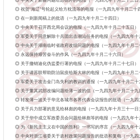
◎
中央关于新疆问题给彭德怀的电报（一九四九年十月二十三日
◎
祝贺“海辽”号轮起义给方枕流等的电报（一九四九年十月二十
◎
在一则新闻稿上的批语（一九四九年十月二十四日）
◎
中央关于召开西北局会议的电报（一九四九年十月二十五日）
◎
军委关于同意解除十兵团出击潮汕任务的电报（一九四九年十
◎
中央关于湖南临时省政府改组问题的电报（一九四九年十月二
◎
永远保持艰苦奋斗的作风（一九四九年十月二十六日）
◎
关于撤销迪化伪监委行署的电报（一九四九年十月二十七日）
◎
关于请苏联帮助防治鼠疫给斯大林的电报（一九四九年十月二
◎
军委关于攻击金门岛失利的教训的通报（一九四九年十月二十
◎
关于董其武部改编问题给薄一波的信（一九四九年十月二十九
◎
转发薄一波关于华北各城市各界代表会议报告的批语（一九四
◎
关于兵力部署的意见给林彪的电报（一九四九年十月三十一日
◎
关于华中成立军政委员会问题给林彪等的电报（一九四九年十
◎
为《新民主主义在中国的胜利》一书写的序言（一九四九年十
◎
中央对浙江省委关于农村政策问题报告的批语和复电（一九四