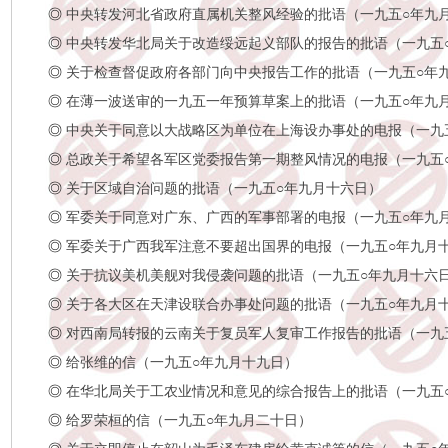
◎
中央转发河北省政府直属机关整风经验的批语（一九五○年九
◎
中央转发华北局关于改造绥远起义部队的报告的批语（一九五
◎
关于检查督促政府各部门向中央报告工作的批语（一九五○年
◎
在薄一波送审的一九五一年预算草案上的批语（一九五○年九
◎
中央关于同意以大战略区为单位在上海设办事处的电报（一九
◎
总政关于希望各军区党委报告第一期整风情况的电报（一九五
◎
关于区域自治问题的批语（一九五○年九月十六日）
◎
军委关于同意对广东、广西的军事部署的电报（一九五○年九
◎
军委关于广西我军注意不要超出国界的电报（一九五○年九月
◎
关于抗议美机美舰对我侵袭问题的批语（一九五○年九月十六
◎
关于各大区在天津设联合办事处问题的批语（一九五○年九月
◎
对西南局转报的云南关于复员军人复审工作报告的批语（一九
◎
给张维的信（一九五○年九月十九日）
◎
在华北局关于工农业情况和意见的综合报告上的批语（一九五
◎
给罗荣桓的信（一九五○年九月二十日）