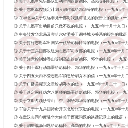
◎
关于志愿军先头部队出动时间给彭德怀、高岗等的电报（一九
◎
关于志愿军按预定计划入朝作战给邓华等的电报（一九五○年
◎
在华北局关于绥远非党干部对我批评意见的报告上的批语（一
◎
关于志愿军出动目前只做不说的电报（一九五○年十月十九日
◎
中央转发华北局及察哈尔省委关于调整城乡关系的报告的批语
◎
关于打好志愿军出国第一仗给彭德怀等的电报（一九五○年十
◎
关于十三兵团部改组为志愿军司令部的电报（一九五○年十月
◎
关于注意控制妙香山等制高点给彭德怀、邓华的电报（一九五
◎
关于四十军行动部署给彭德怀、邓华的电报（一九五○年十月
◎
关于四五天内不登志愿军消息给胡乔木的信（一九五○年十月
◎
关于广播吴耀宗文章给胡乔木的信（一九五○年十月二十一日
◎
关于速定围歼伪六八两师的部署给彭德怀、邓华的电报（一九
◎
关于立即占领妙香山、杏川洞给邓华等的电报（一九五○年十
◎
军委关于十九兵团待命开东北给张宗逊的电报（一九五○年十
◎
在章汉夫同印度驻华大使关于西藏问题的谈话记录上的批语（
◎
关于朝鲜战局问题给彭德怀、高岗的电报（一九五○年十月二