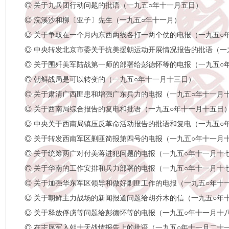
◎
关于九兵团行动问题的批语（一九五○年十一月五日）
◎
浣溪沙和柳〔亚子〕先生（一九五○年十一月）
◎
关于争取在一个月内东西两线各打一两个仗的电报（一九五○
◎
中央转发北京市委关于抗美援朝运动开展情况报告的批语（一
◎
关于围歼美军陆战第一师的部署给彭德怀等的电报（一九五○
◎
朝鲜战局是可以转变的（一九五○年十一月十三日）
◎
关于肃清广西匪患和增强广东兵力的电报（一九五○年十一月
◎
关于西南局综合报告的复电和批语（一九五○年十一月十五日
◎
中央关于西南局镇压反革命活动报告的批语和复电（一九五○
◎
关于转发西南军区剿匪简报第四号的电报（一九五○年十一月
◎
关于统筹两广对付美蒋进犯问题的电报（一九五○年十一月十
◎
关于华南的工作安排和兵力部署的电报（一九五○年十一月十
◎
关于加强华东军区领导和做好剿匪工作的电报（一九五○年十
◎
关于朝鲜主力战场的新闻报道问题给胡乔木的信（一九五○年
◎
关于释放俘虏等问题给彭德怀等的电报（一九五○年十一月十
◎
在志愿军入朝十天战情报告上的批语（一九五○年十一月二十