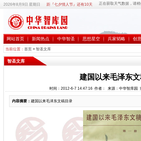
2026年8月9日 星期日
距『七夕情人节』还有10天
网站首页
新闻热点
中华智圣
思想星空
兵家韬略
创
当前位置：
首页
>
智圣文库
智圣文库
建国以来毛泽东文
时间：2012-6-7 14:47:16 作者： 来源：中华智库园
内容摘要：
建国以来毛泽东文稿目录