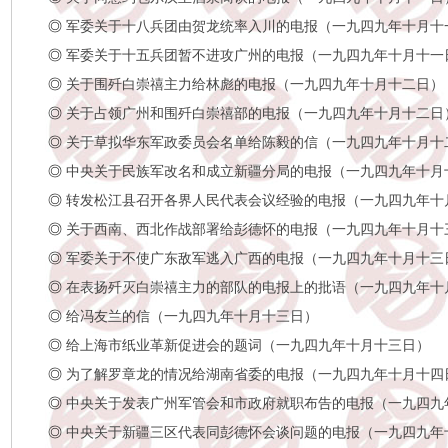
◎
军委关于十八兵团由贺龙统率入川的电报（一九四九年十月十
◎
军委关于十五兵团暂不进攻广州的电报（一九四九年十月十一
◎
关于围歼白崇禧主力给林彪的电报（一九四九年十月十二日）
◎
关于占领广州和围歼白崇禧部的电报（一九四九年十月十二日
◎
关于草拟华东军政委员会名单给陈毅的信（一九四九年十月十
◎
中央关于民族军改名和成立新疆分局的电报（一九四九年十月
◎
转发松江县召开各界人民代表会议经验的电报（一九四九年十
◎
关于西南、西北作战部署给彭德怀的电报（一九四九年十月十
◎
军委关于不使广东敌军逃入广西的电报（一九四九年十月十三
◎
在表扬歼灭白崇禧主力的部队的电报上的批语（一九四九年十
◎
给冯友兰的信（一九四九年十月十三日）
◎
给上海市纸业革新促进会的题词（一九四九年十月十三日）
◎
为了解罗章龙的情况给湖南省委的电报（一九四九年十月十四
◎
中央关于发表广州军管会和市政府就职布告的电报（一九四九
◎
中央关于新疆三区代表同彭德怀会谈问题的电报（一九四九年