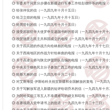
◎
军委关于同意分步骤在新疆进行军事工作给彭德怀等的电报（
◎
给张仲实的信（一九四九年十月十五日）
◎
给卫立煌的电报（一九四九年十月十五日）
◎
给周世钊的信（一九四九年十月十五日）
◎
接受苏联驻华大使罗申呈递国书时的答词（一九四九年十月十
◎
祝贺德意志民主共和国成立的电报（一九四九年十月十六日）
◎
关于四兵团的作战方向给林彪的电报（一九四九年十月十七日
◎
关于西南地区的作战方针给林彪的电报（一九四九年十月十九
◎
关于高凌云师与陕北伊盟部队合编的电报（一九四九年十月十
◎
中央关于物色民主分子参加广西工作的电报（一九四九年十月
◎
给斯大林的信（一九四九年十月二十日）
◎
对艾斯海提·伊斯哈科夫祝贺新疆和全国解放的复电（一九四
◎
关于写解放军进入新疆的短评给胡乔木的信（一九四九年十月
◎
为阿哈买提江等五人不幸遇难写的碑文和唁电（一九四九年十
◎
在赛福鼎入党申请书上的批语（一九四九年十月二十三日）