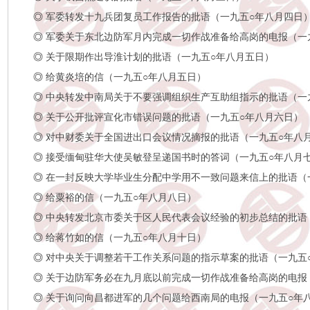
◎
军委转发十九兵团复员工作报告的批语（一九五○年八月四日
◎
军委关于东北边防军月内完成一切作战准备给高岗的电报（一
◎
关于限期作出导淮计划的批语（一九五○年八月五日）
◎
给黄炎培的信（一九五○年八月五日）
◎
中央转发中南局关于不要强调组织生产互助组指示的批语（一
◎
关于公开批评宣化市错误问题的批语（一九五○年八月六日）
◎
对中财委关于全国进出口会议情况摘报的批语（一九五○年八
◎
接受缅甸驻华大使吴敏登呈递国书时的答词（一九五○年八月
◎
在一封反映大学毕业生分配中学用不一致问题来信上的批语（
◎
给粟裕的信（一九五○年八月八日）
◎
中央转发北京市委关于区人民代表会议经验的初步总结的批语
◎
给蒋竹如的信（一九五○年八月十日）
◎
对中央关于调整若干工作关系问题的指示草案的批语（一九五
◎
关于边防军务必在九月底以前完成一切作战准备给高岗的电报
◎
关于询问向昌都进军的几个问题给西南局的电报（一九五○年