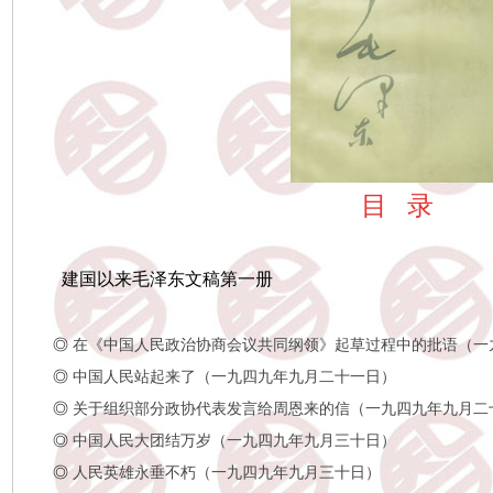
目
录
建国以来毛泽东文稿第一册
◎
在《中国人民政治协商会议共同纲领》起草过程中的批语（一
◎
中国人民站起来了（一九四九年九月二十一日）
◎
关于组织部分政协代表发言给周恩来的信（一九四九年九月二
◎
中国人民大团结万岁（一九四九年九月三十日）
◎
人民英雄永垂不朽（一九四九年九月三十日）