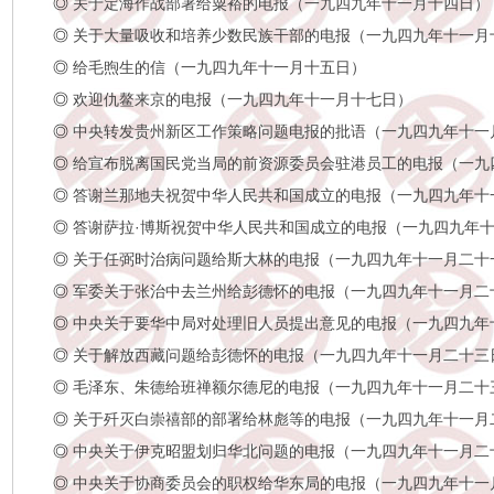
◎
关于定海作战部署给粟裕的电报（一九四九年十一月十四日）
◎
关于大量吸收和培养少数民族干部的电报（一九四九年十一月
◎
给毛煦生的信（一九四九年十一月十五日）
◎
欢迎仇鳌来京的电报（一九四九年十一月十七日）
◎
中央转发贵州新区工作策略问题电报的批语（一九四九年十一
◎
给宣布脱离国民党当局的前资源委员会驻港员工的电报（一九
◎
答谢兰那地夫祝贺中华人民共和国成立的电报（一九四九年十
◎
答谢萨拉·博斯祝贺中华人民共和国成立的电报（一九四九年
◎
关于任弼时治病问题给斯大林的电报（一九四九年十一月二十
◎
军委关于张治中去兰州给彭德怀的电报（一九四九年十一月二
◎
中央关于要华中局对处理旧人员提出意见的电报（一九四九年
◎
关于解放西藏问题给彭德怀的电报（一九四九年十一月二十三
◎
毛泽东、朱德给班禅额尔德尼的电报（一九四九年十一月二十
◎
关于歼灭白崇禧部的部署给林彪等的电报（一九四九年十一月
◎
中央关于伊克昭盟划归华北问题的电报（一九四九年十一月二
◎
中央关于协商委员会的职权给华东局的电报（一九四九年十一