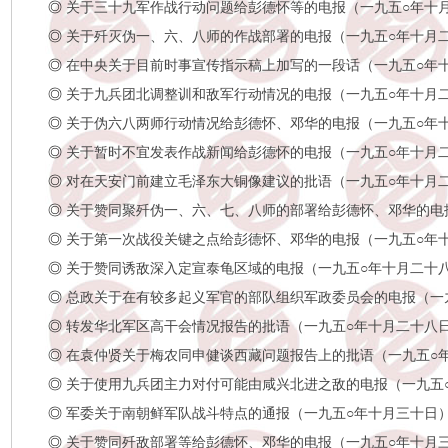
◎
关于三十九军作战行动问题给彭德怀等的电报（一九五○年十
◎
关于歼灭伪一、六、八师的作战部署的电报（一九五○年十月
◎
在中央关于目前时事宣传指示稿上加写的一段话（一九五○年
◎
关于九兵团北调整训和敌军行动情况的电报（一九五○年十月
◎
关于伪六八两师行动情况给彭德怀、邓华的电报（一九五○年
◎
关于暂时不宜发表作战新闻给彭德怀的电报（一九五○年十月
◎
对在天安门前建立毛泽东大铜像建议的批语（一九五○年十月
◎
关于赞同聚歼伪一、六、七、八师的部署给彭德怀、邓华的电
◎
关于第一次战役关键之点给彭德怀、邓华的电报（一九五○年
◎
关于赞同诱敌深入定宣泰龟区域的电报（一九五○年十月二十
◎
总政关于在有较多起义军官的部队组织军政委员会的电报（一
◎
转发华北军区高干会情况报告的批语（一九五○年十月二十八
◎
在袁仲贤关于梅农同申健谈西藏问题报告上的批语（一九五○
◎
关于使用九兵团主力对付可能由咸兴北进之敌的电报（一九五
◎
军委关于南朝鲜军队战斗特点的通报（一九五○年十月三十日
◎
关于赞同歼敌部署等给彭德怀、邓华的电报（一九五○年十月