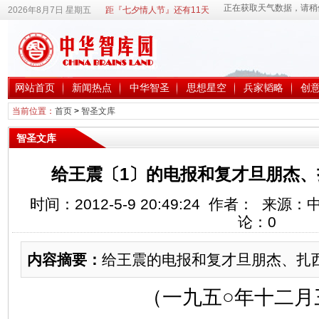
2026年8月7日 星期五
距『七夕情人节』还有11天
网站首页
新闻热点
中华智圣
思想星空
兵家韬略
创
当前位置：
首页
>
智圣文库
智圣文库
给王震〔1〕的电报和复才旦朋杰、
时间：2012-5-9 20:49:24 作者： 来
论：
0
内容摘要：
给王震的电报和复才旦朋杰、扎
（一九五○年十二月