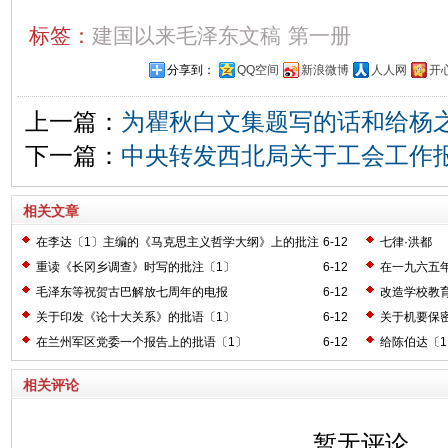
标签：
建国以来毛泽东文稿
第一册
分享到：
QQ空间
新浪微博
人人网
开
上一篇：
为瞿秋白文集题写的话和给杨
下一篇：
中央转发西北局关于工会工作
相关文章
在李达〔1〕主编的《马克思主义哲学大纲》上的批注
6-12
七律·洪都
〔2〕
重读《长冈乡调查》时写的批注〔1〕
6-12
在一九六五
毛泽东等祝贺古巴解放七周年的电报
6-12
改造学校教
关于印发《论十大关系》的批语〔1〕
6-12
关于机要保
在兰州军区党委一个报告上的批语〔1〕
6-12
给陈伯达〔
相关评论
暂无评论