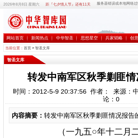
2026年8月8日 星期六
距『七夕情人节』还有11天
网站首页
新闻热点
中华智圣
思想星空
兵家韬略
创
当前位置：
首页
>
智圣文库
智圣文库
转发中南军区秋季剿匪情
时间：2012-5-9 20:37:56 作者： 来
论：
0
内容摘要：
转发中南军区秋季剿匪情况报告
（一九五○年十二月