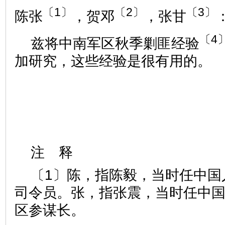
〔1〕
〔2〕
〔3〕
陈张
，贺邓
，张甘
〔4
兹将中南军区秋季剿匪经验
加研究，这些经验是很有用的。
注 释
〔1〕陈，指陈毅，当时任中国
司令员。张，指张震，当时任中
区参谋长。