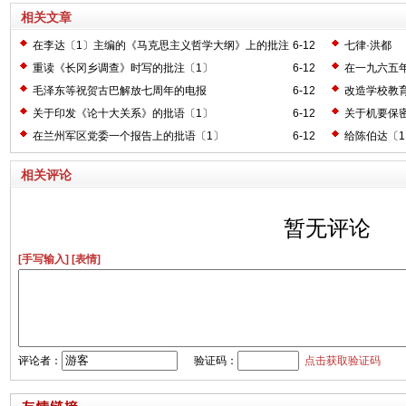
相关文章
在李达〔1〕主编的《马克思主义哲学大纲》上的批注
6-12
七律·洪都
〔2〕
重读《长冈乡调查》时写的批注〔1〕
6-12
在一九六五
毛泽东等祝贺古巴解放七周年的电报
6-12
改造学校教
关于印发《论十大关系》的批语〔1〕
6-12
关于机要保
在兰州军区党委一个报告上的批语〔1〕
6-12
给陈伯达〔
相关评论
暂无评论
[手写输入]
[表情]
评论者：
验证码：
点击获取验证码