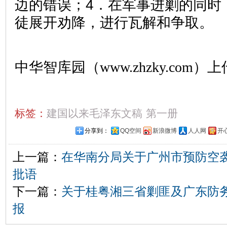
边的错误；4．在军事进剿的同时
徒展开劝降，进行瓦解和争取。
中华智库园（www.zhzky.com）上
标签：
建国以来毛泽东文稿
第一册
分享到：
QQ空间
新浪微博
人人网
开
上一篇：
在华南分局关于广州市预防空
批语
下一篇：
关于桂粤湘三省剿匪及广东防
报