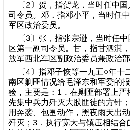
〔2〕贺，指贺龙，当时任中国
司令员。邓，指邓小平，当时任
军区政治委员。
〔3〕张，指张宗逊，当时任中
区第一副司令员。甘，指甘泗淇
放军西北军区副政治委员兼政治
〔4〕指邓子恢等一九五○年十
南区剿匪情况给毛泽东和军委的
验，主要是：1．在剿匪部署上严
先集中兵力歼灭大股匪徒的方针；
用奔袭、包围动作，黑夜雨天出
歼灭；3．执行宽大与镇压相结合