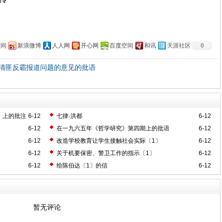
空间
新浪微博
人人网
开心网
百度空间
和讯
天涯社区
0
清匪反霸报道问题的意见的批语
》上的批注
6-12
七律·洪都
6-12
6-12
在一九六五年《哲学研究》第四期上的批语
6-12
6-12
改造学校教育让学生接触社会实际〔1〕
6-12
6-12
关于机要保密、警卫工作的指示〔1〕
6-12
6-12
给陈伯达〔1〕的信
6-12
暂无评论