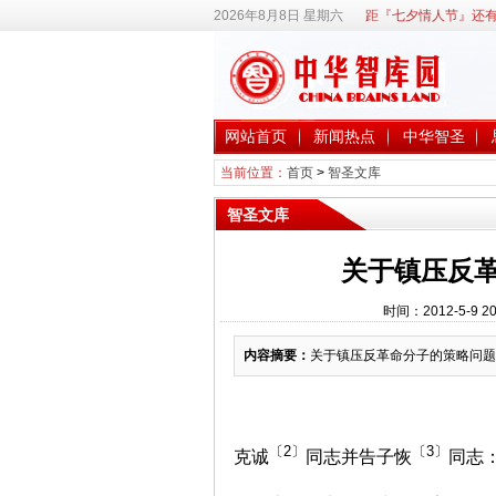
2026年8月8日 星期六
距『七夕情人节』还有
网站首页
新闻热点
中华智圣
当前位置：
首页
>
智圣文库
智圣文库
关于镇压反
时间：2012-5-9
内容摘要：
关于镇压反革命分子的策略问题
〔2〕
〔3〕
克诚
同志并告子恢
同志