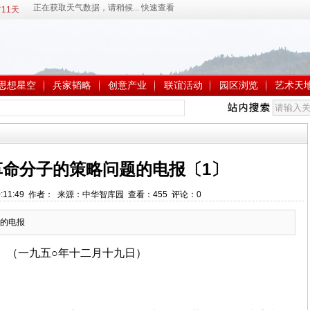
11天
思想星空
兵家韬略
创意产业
联谊活动
园区浏览
艺术天
革命分子的策略问题的电报〔1〕
 20:11:49 作者： 来源：中华智库园 查看：
455
评论：
0
的电报
（一九五○年十二月十九日）
：