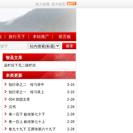
加入收藏
设为首页
地
旅行天下
本站推广
留言板
智圣文库
该栏目下无二级栏目
本类更新
知行录之二 传习录中
3-16
知行录之一 传习录上
3-16
054 班固文库
2-28
汉书
2-28
卷一百下 叙传第七十下
2-28
卷一百上 叙传第七十上
2-28
卷九十九下 王莽传第六十九下
2-28