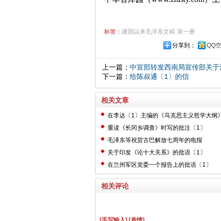
标签：
建国以来毛泽东文稿
第一册
分享到：
QQ
上一篇：
中宣部转发西南局宣传部关于
下一篇：
给陈叔通〔1〕的信
相关文章
在李达〔1〕主编的《马克思主义哲学大纲
〔2〕
重读《长冈乡调查》时写的批注〔1〕
毛泽东等祝贺古巴解放七周年的电报
关于印发《论十大关系》的批语〔1〕
在兰州军区党委一个报告上的批语〔1〕
相关评论
[手写输入]
[表情]