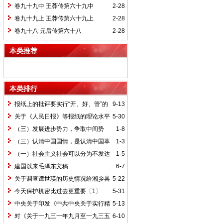
卷九十九中 王莽传第六十九中
2-28
卷九十九上 王莽传第六十九上
2-28
卷九十八 元后传第六十八
2-28
本类推荐
本类排行
报纸上的批评要实行“开、好、管”的
9-13
方针*
关于《人民日报》等报纸的理论水平
5-30
的批语〔1〕
（三）发展进步势力，争取中间势
1-8
力，孤立顽固势力
（三）认清中国国情，是认清中国革
1-3
命一切问题的基本依据
（一）社会主义社会可以分为不发达
1-5
和比较发达两个阶段
建国以来毛泽东文稿
6-7
关于调查谭世瑛的历史情况给湘乡县
5-22
委的信和给谭世瑛的复信
今天保护机密比过去更重要〔1〕
5-31
中央关于印发《中共中央关于实行精
5-13
兵简政、增产节约、反对贪污、反对浪费
对《关于一九三一年九月至一九三五
6-10