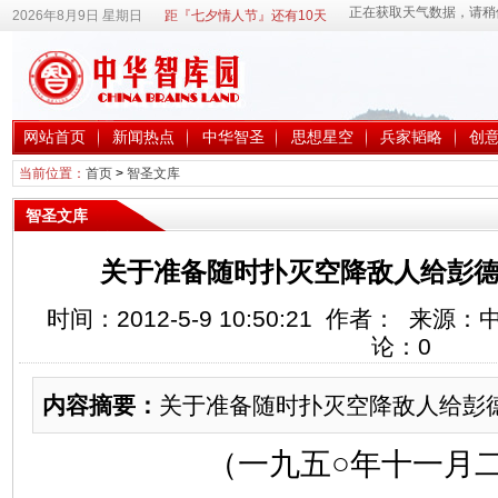
2026年8月9日 星期日
距『七夕情人节』还有10天
网站首页
新闻热点
中华智圣
思想星空
兵家韬略
创
当前位置：
首页
>
智圣文库
智圣文库
关于准备随时扑灭空降敌人给彭德
时间：2012-5-9 10:50:21 作者： 来
论：
0
内容摘要：
关于准备随时扑灭空降敌人给彭
（一九五○年十一月