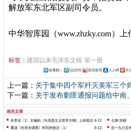
解放军东北军区副司令员。
中华智库园（www.zhzky.com）上
标签：
建国以来毛泽东文稿
第一册
分享到：
QQ空间
新浪微博
人人网
开
上一篇：
关于集中四个军歼灭美军三个
下一篇：
关于发布剿匪通报问题给中南
相关文章
在李达〔1〕主编的《马克思主义哲学大纲》上的批注
6-12
七律·洪都
〔2〕
重读《长冈乡调查》时写的批注〔1〕
6-12
在一九六五