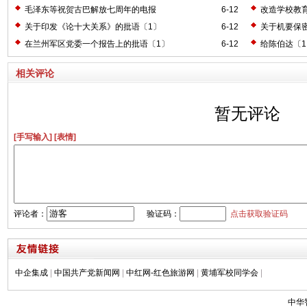
毛泽东等祝贺古巴解放七周年的电报
6-12
改造学校教
关于印发《论十大关系》的批语〔1〕
6-12
关于机要保
在兰州军区党委一个报告上的批语〔1〕
6-12
给陈伯达〔
相关评论
暂无评论
[手写输入]
[表情]
评论者：
验证码：
点击获取验证码
中企集成
|
中国共产党新闻网
|
中红网-红色旅游网
|
黄埔军校同学会
|
中华