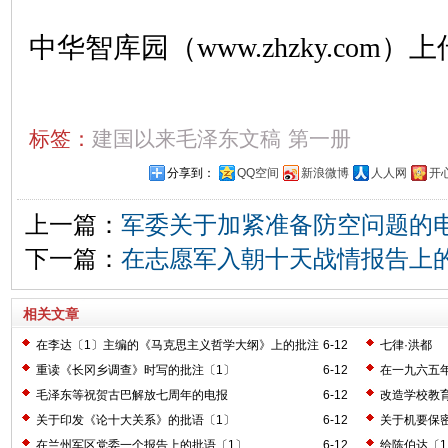
中华智库园（www.zhzky.com）上
标签：
建国以来毛泽东文稿
第一册
分享到：
QQ空间
新浪微博
人人网
开
上一篇：
军委关于加紧准备防空问题的
下一篇：
在志愿军入朝十天战情报告上
相关文章
在李达〔1〕主编的《马克思主义哲学大纲》上的批注
6-12
七律·洪都
〔2〕
重读《长冈乡调查》时写的批注〔1〕
6-12
在一九六五
毛泽东等祝贺古巴解放七周年的电报
6-12
改造学校教
关于印发《论十大关系》的批语〔1〕
6-12
关于机要保
在兰州军区党委一个报告上的批语〔1〕
6-12
给陈伯达〔