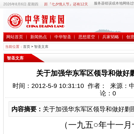
2026年8月6日 星期四
距『七夕情人节』还有12天
网站首页
新闻热点
中华智圣
思想星空
兵家韬略
创
当前位置：
首页
>
智圣文库
智圣文库
关于加强华东军区领导和做好
时间：2012-5-9 10:31:10 作者： 来
论：
0
内容摘要：
关于加强华东军区领导和做好剿
（一九五○年十一月