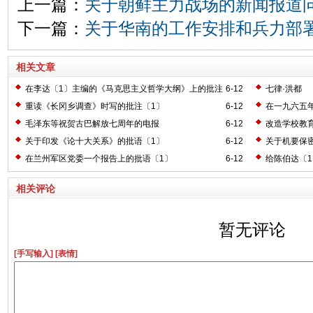
上一篇：
关于朝鲜主力战场的新闻报道
下一篇：
关于华南的工作安排和兵力部
相关文章
在李达〔1〕主编的《马克思主义哲学大纲》上的批注
6-12
七律·洪都
〔2〕
重读《长冈乡调查》时写的批注〔1〕
6-12
在一九六五
毛泽东等祝贺古巴解放七周年的电报
6-12
改造学校教
关于印发《论十大关系》的批语〔1〕
6-12
关于机要保
在兰州军区党委一个报告上的批语〔1〕
6-12
给陈伯达〔
相关评论
暂无评论
[手写输入]
[表情]