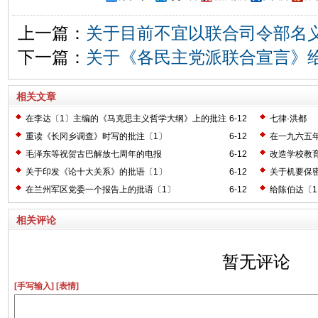
上一篇：
关于目前不宜以联合司令部名
下一篇：
关于《各民主党派联合宣言》
相关文章
在李达〔1〕主编的《马克思主义哲学大纲》上的批注
6-12
七律·洪都
〔2〕
重读《长冈乡调查》时写的批注〔1〕
6-12
在一九六五
毛泽东等祝贺古巴解放七周年的电报
6-12
改造学校教
关于印发《论十大关系》的批语〔1〕
6-12
关于机要保
在兰州军区党委一个报告上的批语〔1〕
6-12
给陈伯达〔
相关评论
暂无评论
[手写输入]
[表情]