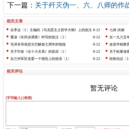
下一篇：
关于歼灭伪一、六、八师的作
相关文章
在李达〔1〕主编的《马克思主义哲学大纲》上的批注
6-12
七律·洪都
〔2〕
重读《长冈乡调查》时写的批注〔1〕
6-12
在一九六五
毛泽东等祝贺古巴解放七周年的电报
6-12
改造学校教
关于印发《论十大关系》的批语〔1〕
6-12
关于机要保
在兰州军区党委一个报告上的批语〔1〕
6-12
给陈伯达〔
相关评论
暂无评论
[手写输入]
[表情]