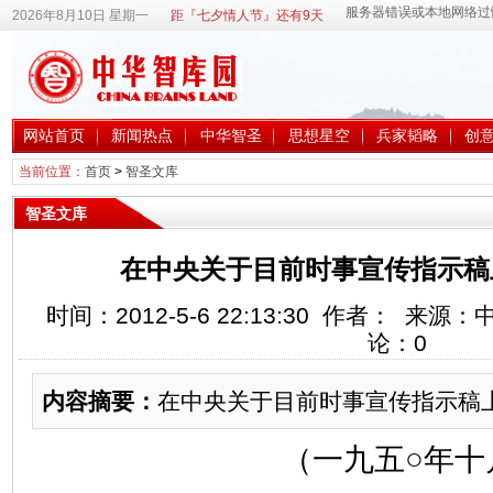
2026年8月10日 星期一
距『七夕情人节』还有9天
网站首页
新闻热点
中华智圣
思想星空
兵家韬略
创
当前位置：
首页
>
智圣文库
智圣文库
在中央关于目前时事宣传指示稿
时间：2012-5-6 22:13:30 作者： 来
论：
0
内容摘要：
在中央关于目前时事宣传指示稿
（一九五○年十