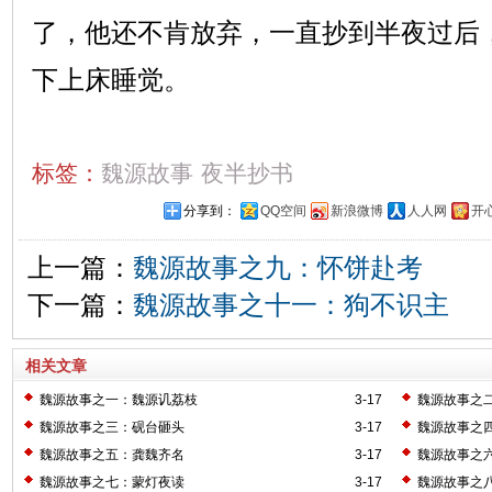
了，他还不肯放弃，一直抄到半夜过后
下上床睡觉。
标签：
魏源故事
夜半抄书
分享到：
QQ空间
新浪微博
人人网
开
上一篇：
魏源故事之九：怀饼赴考
下一篇：
魏源故事之十一：狗不识主
相关文章
魏源故事之一：魏源讥荔枝
3-17
魏源故事之
魏源故事之三：砚台砸头
3-17
魏源故事之
魏源故事之五：龚魏齐名
3-17
魏源故事之
魏源故事之七：蒙灯夜读
3-17
魏源故事之