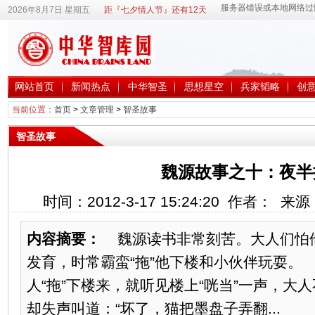
2026年8月7日 星期五
距『七夕情人节』还有12天
网站首页
新闻热点
中华智圣
思想星空
兵家韬略
创
当前位置：
首页
>
文章管理
>
智圣故事
智圣故事
魏源故事之十：夜半
时间：2012-3-17 15:24:20 作者： 
内容摘要：
魏源读书非常刻苦。大人们怕
发育，时常霸蛮“拖”他下楼和小伙伴玩耍。
人“拖”下楼来，就听见楼上“咣当”一声，大
却失声叫道：“坏了，猫把墨盘子弄翻...