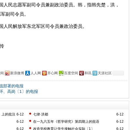
中国人民志愿军副司令员兼副政治委员。韩，指韩先楚，洪，
愿军副司令员。
国人民解放军东北军区司令员兼政治委员。
上传
空间
新浪微博
人人网
开心网
百度空间
和讯
天涯社区
战部署的电报
怀、高岗〔1〕的电报
》上的批注
6-12
七律·洪都
6-12
6-12
在一九六五年《哲学研究》第四期上的批语
6-12
6-12
改造学校教育让学生接触社会实际〔1〕
6-12