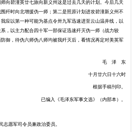
四师向碧潼英廿七旅向新义州这是过去几天的计划。今后几天
我围歼时向北增援伪一师；第二是照原计划进攻碧潼新义州不
。我应以第一种可能为基点令卅九军迅速进至云山温井线，以
联系，以主力配合四十军一部保证迅速歼灭伪一师（战力较
面防御，待伪六师伪八师均被我歼灭后，看情况再定对美英军
毛 泽 东
十月廿六日十六时
根据手稿刊印。
已编入《毛泽东军事文选》（内部本）。
民志愿军司令员兼政治委员。