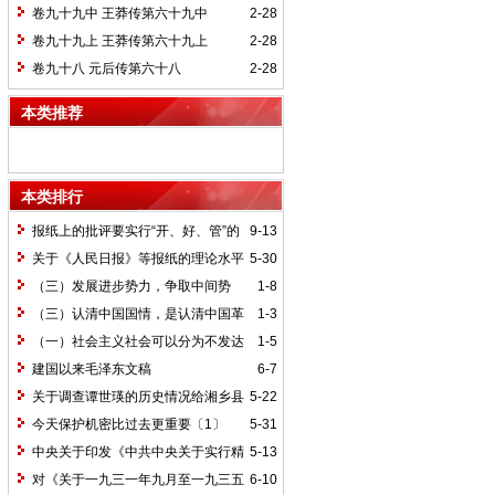
卷九十九中 王莽传第六十九中
2-28
卷九十九上 王莽传第六十九上
2-28
卷九十八 元后传第六十八
2-28
本类推荐
本类排行
报纸上的批评要实行“开、好、管”的
9-13
方针*
关于《人民日报》等报纸的理论水平
5-30
的批语〔1〕
（三）发展进步势力，争取中间势
1-8
力，孤立顽固势力
（三）认清中国国情，是认清中国革
1-3
命一切问题的基本依据
（一）社会主义社会可以分为不发达
1-5
和比较发达两个阶段
建国以来毛泽东文稿
6-7
关于调查谭世瑛的历史情况给湘乡县
5-22
委的信和给谭世瑛的复信
今天保护机密比过去更重要〔1〕
5-31
中央关于印发《中共中央关于实行精
5-13
兵简政、增产节约、反对贪污、反对浪费
对《关于一九三一年九月至一九三五
6-10