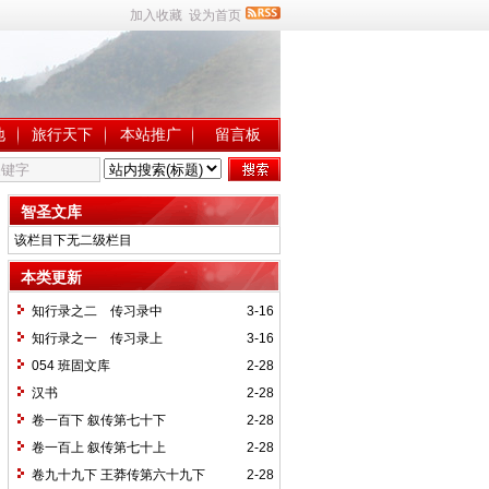
加入收藏
设为首页
地
旅行天下
本站推广
留言板
智圣文库
该栏目下无二级栏目
本类更新
知行录之二 传习录中
3-16
知行录之一 传习录上
3-16
054 班固文库
2-28
汉书
2-28
卷一百下 叙传第七十下
2-28
卷一百上 叙传第七十上
2-28
卷九十九下 王莽传第六十九下
2-28