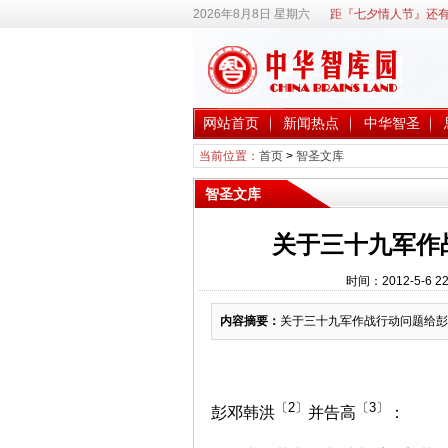
2026年8月8日 星期六
距『七夕情人节』还有
网站首页
新闻热点
中华智圣
当前位置：
首页
>
智圣文库
智圣文库
关于三十九军作
时间：2012-5-6
内容摘要：
关于三十九军作战行动问题给彭
〔2〕
〔3〕
彭邓韩洪
并告高
：