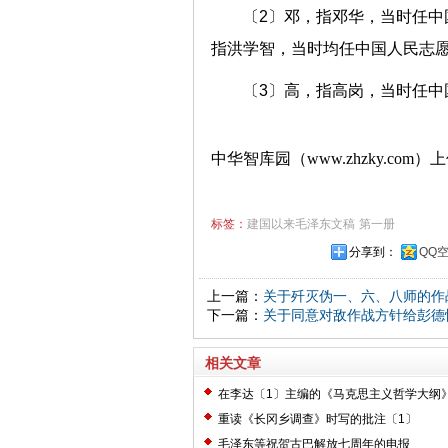
〔2〕邓，指邓华，当时任
指洪学智，当时均任中国人民志
〔3〕高，指高岗，当时任中
中华智库园（www.zhzky.com）
标签：
建国以来毛泽东文稿
第一册
分享到：
QQ
上一篇：
关于歼灭伪一、六、八师的作
下一篇：
关于同意对敌作战方针给彭德
相关文章
在李达〔1〕主编的《马克思主义哲学大纲
〔2〕
重读《长冈乡调查》时写的批注〔1〕
毛泽东等祝贺古巴解放七周年的电报