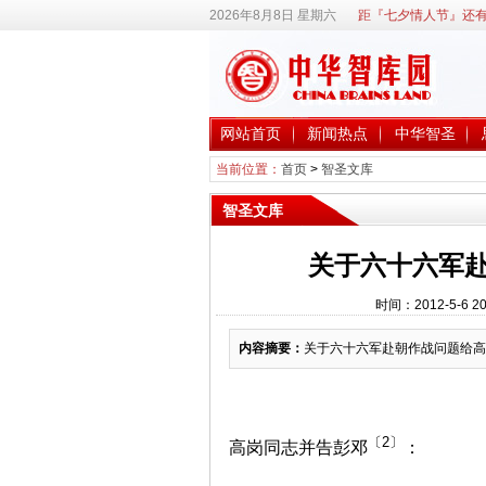
2026年8月8日 星期六
距『七夕情人节』还有
网站首页
新闻热点
中华智圣
当前位置：
首页
>
智圣文库
智圣文库
关于六十六军
时间：2012-5-6
内容摘要：
关于六十六军赴朝作战问题给高
〔2〕
高岗同志并告彭邓
：