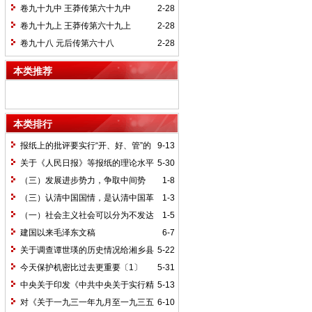
卷九十九中 王莽传第六十九中
2-28
卷九十九上 王莽传第六十九上
2-28
卷九十八 元后传第六十八
2-28
本类推荐
本类排行
报纸上的批评要实行“开、好、管”的
9-13
方针*
关于《人民日报》等报纸的理论水平
5-30
的批语〔1〕
（三）发展进步势力，争取中间势
1-8
力，孤立顽固势力
（三）认清中国国情，是认清中国革
1-3
命一切问题的基本依据
（一）社会主义社会可以分为不发达
1-5
和比较发达两个阶段
建国以来毛泽东文稿
6-7
关于调查谭世瑛的历史情况给湘乡县
5-22
委的信和给谭世瑛的复信
今天保护机密比过去更重要〔1〕
5-31
中央关于印发《中共中央关于实行精
5-13
兵简政、增产节约、反对贪污、反对浪费
对《关于一九三一年九月至一九三五
6-10