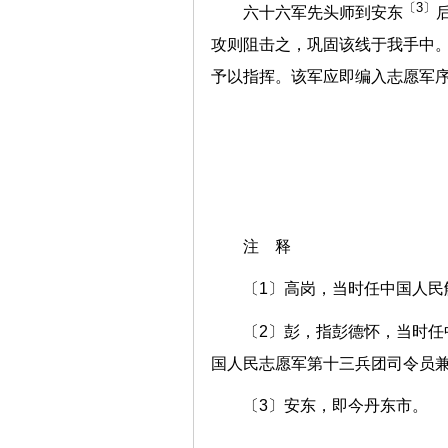
〔3〕
六十六军先头师到安东
攻则阻击之，巩固该线于我手中
予以指挥。该军应即编入志愿军
注 释
〔1〕高岗，当时任中国人民
〔2〕彭，指彭德怀，当时
国人民志愿军第十三兵团司令员
〔3〕安东，即今丹东市。