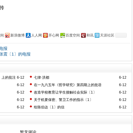
上传
空间
新浪微博
人人网
开心网
百度空间
和讯
天涯社区
电报
张震〔1〕的电报
》上的批注
6-12
七律·洪都
6-12
6-12
在一九六五年《哲学研究》第四期上的批语
6-12
6-12
改造学校教育让学生接触社会实际〔1〕
6-12
6-12
关于机要保密、警卫工作的指示〔1〕
6-12
6-12
给陈伯达〔1〕的信
6-12
暂无评论