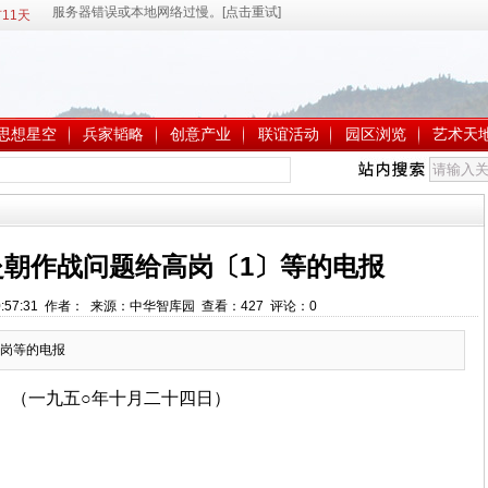
11天
思想星空
兵家韬略
创意产业
联谊活动
园区浏览
艺术天
赴朝作战问题给高岗〔1〕等的电报
 20:57:31 作者： 来源：中华智库园 查看：
427
评论：
0
岗等的电报
（一九五○年十月二十四日）