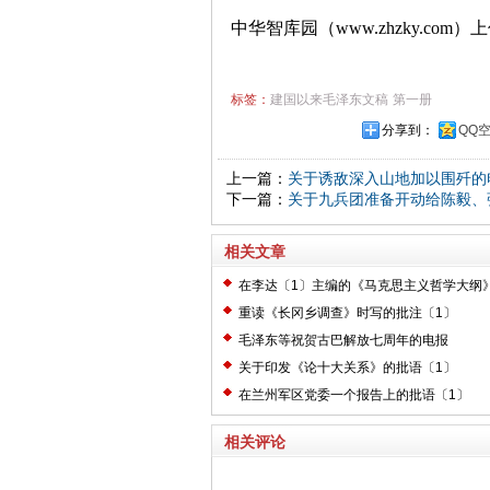
中华智库园（www.zhzky.com）
标签：
建国以来毛泽东文稿
第一册
分享到：
QQ
上一篇：
关于诱敌深入山地加以围歼的
下一篇：
关于九兵团准备开动给陈毅、
相关文章
在李达〔1〕主编的《马克思主义哲学大纲
〔2〕
重读《长冈乡调查》时写的批注〔1〕
毛泽东等祝贺古巴解放七周年的电报
关于印发《论十大关系》的批语〔1〕
在兰州军区党委一个报告上的批语〔1〕
相关评论