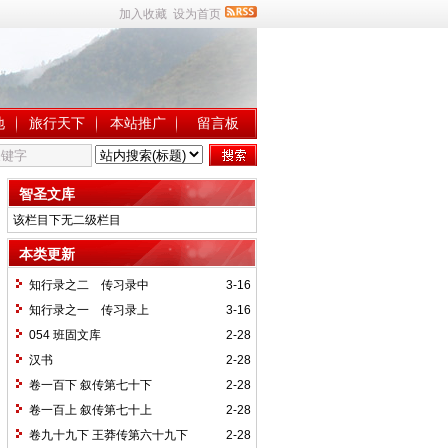
加入收藏
设为首页
地
旅行天下
本站推广
留言板
智圣文库
该栏目下无二级栏目
本类更新
知行录之二 传习录中
3-16
知行录之一 传习录上
3-16
054 班固文库
2-28
汉书
2-28
卷一百下 叙传第七十下
2-28
卷一百上 叙传第七十上
2-28
卷九十九下 王莽传第六十九下
2-28