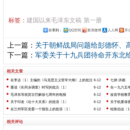
标签：
建国以来毛泽东文稿
第一册
分享到：
QQ空间
新浪微博
人人网
开
上一篇：
关于朝鲜战局问题给彭德怀、
下一篇：
军委关于十九兵团待命开东北
相关文章
在李达〔1〕主编的《马克思主义哲学大纲》上的批注
6-12
七律·洪都
〔2〕
重读《长冈乡调查》时写的批注〔1〕
6-12
在一九六五
毛泽东等祝贺古巴解放七周年的电报
6-12
改造学校教
关于印发《论十大关系》的批语〔1〕
6-12
关于机要保
在兰州军区党委一个报告上的批语〔1〕
6-12
给陈伯达〔
相关评论