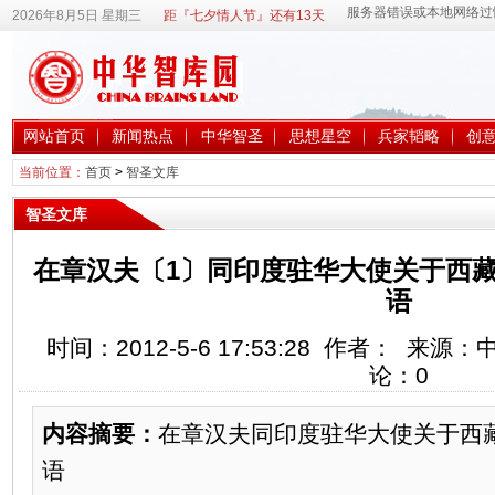
2026年8月5日 星期三
距『七夕情人节』还有13天
网站首页
新闻热点
中华智圣
思想星空
兵家韬略
创
当前位置：
首页
>
智圣文库
智圣文库
在章汉夫〔1〕同印度驻华大使关于西
语
时间：2012-5-6 17:53:28 作者： 来
论：
0
内容摘要：
在章汉夫同印度驻华大使关于西
语