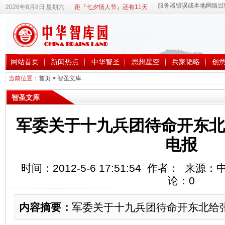
2026年8月8日 星期六
距『七夕情人节』还有11天
网站首页
新闻热点
中华智圣
思想星空
兵家韬略
创
当前位置：
首页
>
智圣文库
智圣文库
军委关于十九兵团待命开东北
电报
时间：2012-5-6 17:51:54 作者： 来
论：
0
内容摘要：
军委关于十九兵团待命开东北给