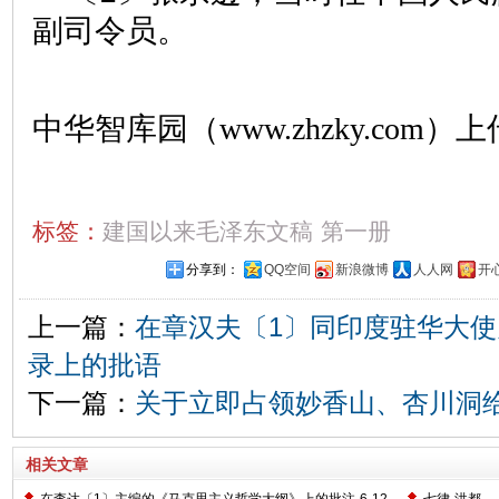
副司令员。
中华智库园（www.zhzky.com）上
标签：
建国以来毛泽东文稿
第一册
分享到：
QQ空间
新浪微博
人人网
开
上一篇：
在章汉夫〔1〕同印度驻华大
录上的批语
下一篇：
关于立即占领妙香山、杏川洞
相关文章
在李达〔1〕主编的《马克思主义哲学大纲》上的批注
6-12
七律·洪都