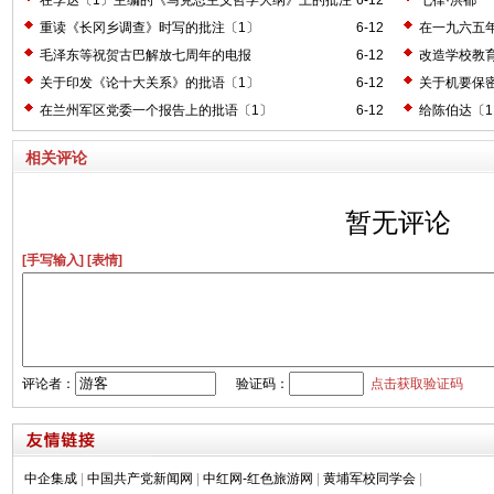
〔2〕
重读《长冈乡调查》时写的批注〔1〕
6-12
在一九六五
毛泽东等祝贺古巴解放七周年的电报
6-12
改造学校教
关于印发《论十大关系》的批语〔1〕
6-12
关于机要保
在兰州军区党委一个报告上的批语〔1〕
6-12
给陈伯达〔
相关评论
暂无评论
[手写输入]
[表情]
评论者：
验证码：
点击获取验证码
中企集成
|
中国共产党新闻网
|
中红网-红色旅游网
|
黄埔军校同学会
|