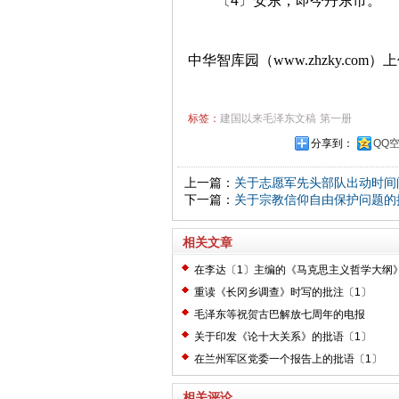
〔4〕安东，即今丹东市。
中华智库园（www.zhzky.com）
标签：
建国以来毛泽东文稿
第一册
分享到：
QQ
上一篇：
关于志愿军先头部队出动时间
下一篇：
关于宗教信仰自由保护问题的
相关文章
在李达〔1〕主编的《马克思主义哲学大纲
〔2〕
重读《长冈乡调查》时写的批注〔1〕
毛泽东等祝贺古巴解放七周年的电报
关于印发《论十大关系》的批语〔1〕
在兰州军区党委一个报告上的批语〔1〕
相关评论