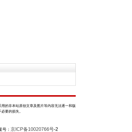
采用的非本站原创文章及图片等内容无法逐一和版
不必要的损失。
京ICP备10020766号
-2
案号：