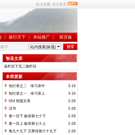
加入收藏
设为首页
地
旅行天下
本站推广
留言板
智圣文库
该栏目下无二级栏目
本类更新
知行录之二 传习录中
3-16
知行录之一 传习录上
3-16
054 班固文库
2-28
汉书
2-28
卷一百下 叙传第七十下
2-28
卷一百上 叙传第七十上
2-28
卷九十九下 王莽传第六十九下
2-28