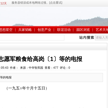
12天
思想星空
兵家韬略
创意产业
联谊活动
园区浏览
艺术天
志愿军粮食给高岗〔1〕等的电报
 17:05:43 作者： 来源：中华智库园 查看：
477
评论：
0
等的电报
（一九五○年十月十五日）