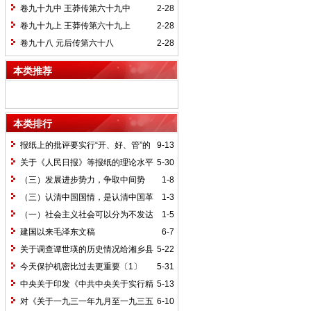
卷九十九中 王莽传第六十九中
2-28
卷九十九上 王莽传第六十九上
2-28
卷九十八 元后传第六十八
2-28
本类推荐
本类排行
报纸上的批评要实行“开、好、管”的
9-13
方针*
关于《人民日报》等报纸的理论水平
5-30
的批语〔1〕
（三）发展进步势力，争取中间势
1-8
力，孤立顽固势力
（三）认清中国国情，是认清中国革
1-3
命一切问题的基本依据
（一）社会主义社会可以分为不发达
1-5
和比较发达两个阶段
建国以来毛泽东文稿
6-7
关于调查谭世瑛的历史情况给湘乡县
5-22
委的信和给谭世瑛的复信
今天保护机密比过去更重要〔1〕
5-31
中央关于印发《中共中央关于实行精
5-13
兵简政、增产节约、反对贪污、反对浪费
对《关于一九三一年九月至一九三五
6-10