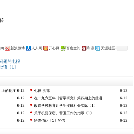
上传
空间
新浪微博
人人网
开心网
百度空间
和讯
天涯社区
问题的电报
批语〔1〕
》上的批注
6-12
七律·洪都
6-12
6-12
在一九六五年《哲学研究》第四期上的批语
6-12
6-12
改造学校教育让学生接触社会实际〔1〕
6-12
6-12
关于机要保密、警卫工作的指示〔1〕
6-12
6-12
给陈伯达〔1〕的信
6-12