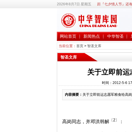
2026年8月7日 星期五
距『七夕情人节』还有
网站首页
新闻热点
中华智圣
当前位置：
首页
>
智圣文库
智圣文库
关于立即前运
时间：2012-5-6
内容摘要：
关于立即前运志愿军粮食给高岗
〔2〕
高岗同志，并邓洪韩解
：