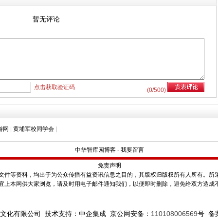
暂无评论
点击获取验证码
(
0
/500)
游网
|
黄埔军校同学会
|
中华智库园博客
-
我要留言
免责声明
件等资料，均出于为公众传播有益资讯信息之目的，其版权归版权所有人所有。所
宜上本网供大家浏览，请及时用电子邮件通知我们，以便即时删除，避免给双方造成
文化有限公司 技术支持：中企集成 京公网安备：
110108006569
号
备