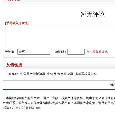
暂无评论
[手写输入]
[表情]
评论者：
验证码：
点击获取验证码
中企集成
|
中国共产党新闻网
|
中红网-红色旅游网
|
黄埔军校同学会
|
中华
本网站转载的所有的文章、图片、音频、视频文件等资料，均出于为公众传播有益
权者联系，若所选内容作者及编辑认为其作品不宜上本网供大家浏览，请及时用电
邮箱：
zhzky102@163.com