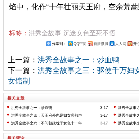
焰中，化作“十年壮丽天王府，空余荒蒿
标签：
洪秀全故事
沉迷女色至死不悟
分享到：
QQ空间
新浪微博
人人网
开
上一篇：
洪秀全故事之一：炒血鸭
下一篇：
洪秀全故事之三：驱使千万妇
女馆制
相关文章
洪秀全故事之一：炒血鸭
3-17
洪秀全故事
的女馆制
洪秀全故事之四：天王府外也是妇女嗟怨声
3-17
洪秀全故事
洪秀全故事之六：不问朝政耽于女色十一年
3-17
洪秀全故事
相关评论