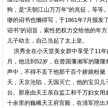
狗，是“天朝江山万万年”的兆征，等等
缈的诏书也懒得写，于1861年7月颁发
诏书”的诏旨，索性把权力交给他的年方
儿子幼主，自己当起了太上皇。
洪秀全在小天堂美女群中享受了11年的
月，他活到52岁，在曾国藩湘军的隆隆
声中，不得不丢下他那千百个娇娘粉黛，
天，天京沦陷，天国灭亡，他的宝贝儿
台。那座由天王亲自监工和千万妇女用
十余里的巍峨天王府宫殿，在清军挖出