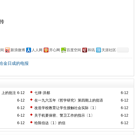
上传
空间
新浪微博
人人网
开心网
百度空间
和讯
天涯社区
给金日成的电报
》上的批注
6-12
七律·洪都
6-12
6-12
在一九六五年《哲学研究》第四期上的批语
6-12
6-12
改造学校教育让学生接触社会实际〔1〕
6-12
6-12
关于机要保密、警卫工作的指示〔1〕
6-12
6-12
给陈伯达〔1〕的信
6-12