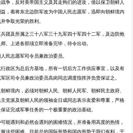
放战争，反对美帝国主义及其走狗们的进攻，借以保卫朝鲜人
利益，着将东北边防军改为中国人民志愿军，迅即向朝鲜境内
战并争取光荣的胜利。
三兵团及所属之三十八军三十九军四十军四十二军，及边防炮
八师。上述各部须立即准备完毕，待令出动。
国人民志愿军司令员兼政治委员。
北行政区为总后方基地，所有一切后方工作供应事宜，以及有
北军区司令员兼政治委员高岗同志调度指挥并负责保证之。
入朝鲜境内，必须对朝鲜人民、朝鲜人民军、朝鲜民主政府、
民主党派及朝鲜人民的领袖金日成同志表示友爱和尊重，严格
是保证完成军事任务的一个极重要的政治基础。
种可能遇到和必然会遇到的困难情况，并准备用高度的热情，
克服这些困难。目前总的国际形势和国内形势于我们有利，于