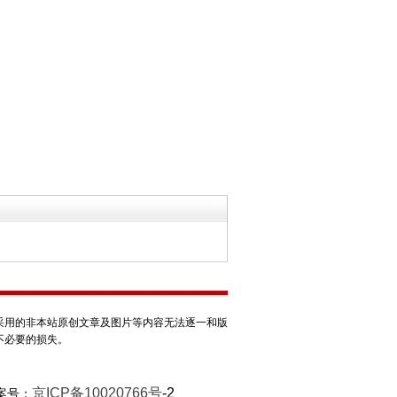
采用的非本站原创文章及图片等内容无法逐一和版
不必要的损失。
京ICP备10020766号
-2
案号：