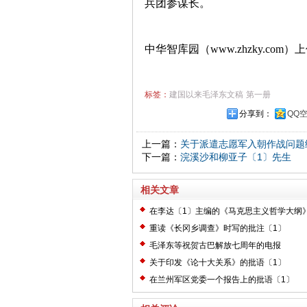
兵团参谋长。
中华智库园（www.zhzky.com）
标签：
建国以来毛泽东文稿
第一册
分享到：
QQ
上一篇：
关于派遣志愿军入朝作战问题
下一篇：
浣溪沙和柳亚子〔1〕先生
相关文章
在李达〔1〕主编的《马克思主义哲学大纲
〔2〕
重读《长冈乡调查》时写的批注〔1〕
毛泽东等祝贺古巴解放七周年的电报
关于印发《论十大关系》的批语〔1〕
在兰州军区党委一个报告上的批语〔1〕