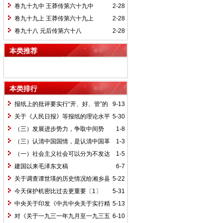
卷九十九中 王莽传第六十九中
2-28
卷九十九上 王莽传第六十九上
2-28
卷九十八 元后传第六十八
2-28
本类推荐
本类排行
报纸上的批评要实行“开、好、管”的
9-13
方针*
关于《人民日报》等报纸的理论水平
5-30
的批语〔1〕
（三）发展进步势力，争取中间势
1-8
力，孤立顽固势力
（三）认清中国国情，是认清中国革
1-3
命一切问题的基本依据
（一）社会主义社会可以分为不发达
1-5
和比较发达两个阶段
建国以来毛泽东文稿
6-7
关于调查谭世瑛的历史情况给湘乡县
5-22
委的信和给谭世瑛的复信
今天保护机密比过去更重要〔1〕
5-31
中央关于印发《中共中央关于实行精
5-13
兵简政、增产节约、反对贪污、反对浪费
对《关于一九三一年九月至一九三五
6-10