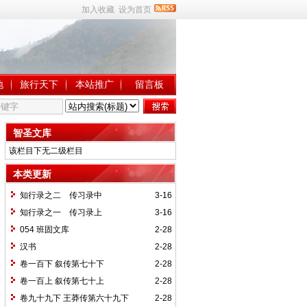
加入收藏
设为首页
地
旅行天下
本站推广
留言板
智圣文库
该栏目下无二级栏目
本类更新
知行录之二 传习录中
3-16
知行录之一 传习录上
3-16
054 班固文库
2-28
汉书
2-28
卷一百下 叙传第七十下
2-28
卷一百上 叙传第七十上
2-28
卷九十九下 王莽传第六十九下
2-28