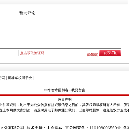
暂无评论
点击获取验证码
(
0
/500)
游网
|
黄埔军校同学会
|
中华智库园博客
-
我要留言
免责声明
件等资料，均出于为公众传播有益资讯信息之目的，其版权归版权所有人所有。所
宜上本网供大家浏览，请及时用电子邮件通知我们，以便即时删除，避免给双方造成
文化有限公司 技术支持：中企集成 京公网安备：
110108006569
号
备