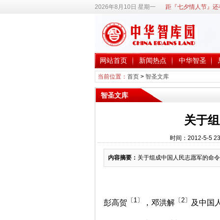
2026年8月10日 星期一
距『七夕情人节』还
网站首页
新闻热点
中华智圣
当前位置：
首页
>
智圣文库
智圣文库
关于组
时间：2012-5-5
内容摘要：
关于组成中国人民志愿军的命令
〔1〕
〔2〕
彭高贺
，邓洪解
及中国