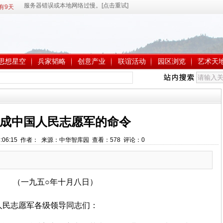
有9天
思想星空
兵家韬略
创意产业
联谊活动
园区浏览
艺术天
成中国人民志愿军的命令
 23:06:15 作者： 来源：中华智库园 查看：
578
评论：
0
（一九五○年十月八日）
人民志愿军各级领导同志们：