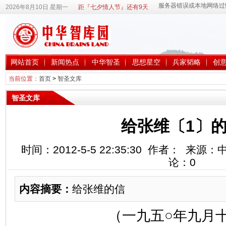
2026年8月10日 星期一
距『七夕情人节』还有9天
网站首页
新闻热点
中华智圣
思想星空
兵家韬略
创
当前位置：
首页
>
智圣文库
智圣文库
给张维〔1〕
时间：2012-5-5 22:35:30 作者： 来
论：
0
内容摘要：
给张维的信
（一九五○年九月