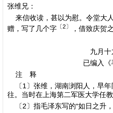
张维兄：
来信收读，甚以为慰。令堂大
〔2〕
赠，写了几个字
，借致庆贺
九月十
已编入《
注 释
〔1〕张维，湖南浏阳人，早年
往。当时在上海第二军医大学任
〔2〕指毛泽东写的“如日之升