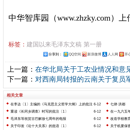
中华智库园（www.zhzky.com）上
标签：
建国以来毛泽东文稿
第一册
分享到：
QQ空间
新浪微博
人人网
开
上一篇：
在华北局关于工农业情况和意
下一篇：
对西南局转报的云南关于复员
相关文章
在李达〔1〕主编的《马克思主义哲学大纲》上的批注
6-12
七律·洪都
〔2〕
重读《长冈乡调查》时写的批注〔1〕
6-12
在一九六五
毛泽东等祝贺古巴解放七周年的电报
6-12
改造学校教
关于印发《论十大关系》的批语〔1〕
6-12
关于机要保