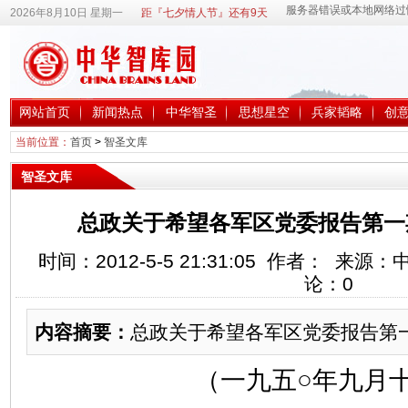
2026年8月10日 星期一
距『七夕情人节』还有9天
网站首页
新闻热点
中华智圣
思想星空
兵家韬略
创
当前位置：
首页
>
智圣文库
智圣文库
总政关于希望各军区党委报告第一
时间：2012-5-5 21:31:05 作者： 来
论：
0
内容摘要：
总政关于希望各军区党委报告第
（一九五○年九月