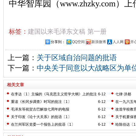
中华智库园（www.zhzky.com）上
标签：
建国以来毛泽东文稿
第一册
分享到：
QQ空间
新浪微博
人人网
开
上一篇：
关于区域自治问题的批语
下一篇：
中央关于同意以大战略区为单
相关文章
在李达〔1〕主编的《马克思主义哲学大纲》上的批注
6-12
七律·洪都
〔2〕
重读《长冈乡调查》时写的批注〔1〕
6-12
在一九六五
毛泽东等祝贺古巴解放七周年的电报
6-12
改造学校教
关于印发《论十大关系》的批语〔1〕
6-12
关于机要保
在兰州军区党委一个报告上的批语〔1〕
6-12
给陈伯达〔