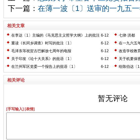
下一篇：
在薄一波〔1〕送审的一九五
相关文章
在李达〔1〕主编的《马克思主义哲学大纲》上的批注
6-12
七律·洪都
〔2〕
重读《长冈乡调查》时写的批注〔1〕
6-12
在一九六五
毛泽东等祝贺古巴解放七周年的电报
6-12
改造学校教
关于印发《论十大关系》的批语〔1〕
6-12
关于机要保
在兰州军区党委一个报告上的批语〔1〕
6-12
给陈伯达〔
相关评论
暂无评论
[手写输入]
[表情]