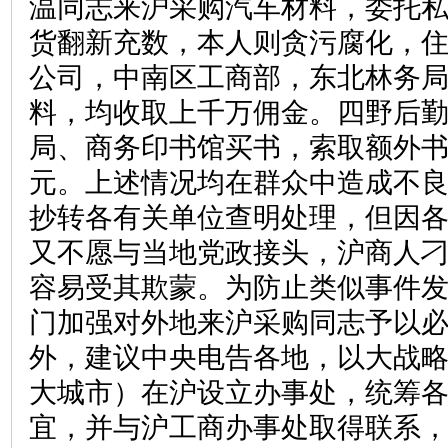
温同志来沪采购汽车材料，委托
货翻新充数，本人则贪污腐化，
公司，中南区工商部，东北林务
料，均收取上千万佣金。四野后
局、商务印书馆买书，索取额外
元。上述情况均在群众中造成不
抄转各有关单位查明处理，但因
又不愿与当地党政接头，沪商人
容易受其欺蒙。为防止类似事件
门加强对外地来沪采购同志予以
外，建议中央电告各地，以大战
大城市）在沪设立办事处，统筹
宜，并与沪工商办事处取得联系