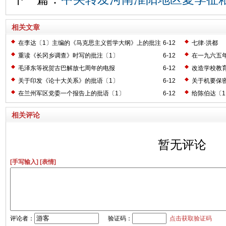
相关文章
在李达〔1〕主编的《马克思主义哲学大纲》上的批注
6-12
七律·洪都
〔2〕
重读《长冈乡调查》时写的批注〔1〕
6-12
在一九六五
毛泽东等祝贺古巴解放七周年的电报
6-12
改造学校教
关于印发《论十大关系》的批语〔1〕
6-12
关于机要保
在兰州军区党委一个报告上的批语〔1〕
6-12
给陈伯达〔
相关评论
暂无评论
[手写输入]
[表情]
评论者：
验证码：
点击获取验证码