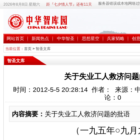
2026年8月8日 星期六
距『七夕情人节』还有11天
网站首页
新闻热点
中华智圣
思想星空
兵家韬略
创
当前位置：
首页
>
智圣文库
智圣文库
关于失业工人救济问题
时间：2012-5-5 20:28:14 作者： 来
论：
0
内容摘要：
关于失业工人救济问题的批语
（一九五年○九月