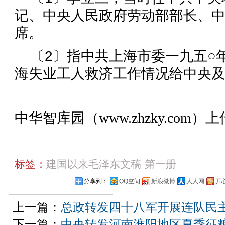
记、中央人民政府劳动部部长、
席。
〔2〕指中共上海市委一九五○
海失业工人救济工作情况给中央
中华智库园（www.zhzky.com）上
标签：
建国以来毛泽东文稿
第一册
分享到：
QQ空间
新浪微博
人人网
开
上一篇：
总政转发四十八军开展连队民
下一篇：
中央转发河南淮阳地区夏季征