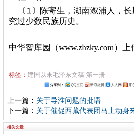
〔1〕陈寄生，湖南溆浦人，长
究过少数民族历史。
中华智库园（www.zhzky.com）上
标签：
建国以来毛泽东文稿
第一册
分享到：
QQ空间
新浪微博
人人网
开
上一篇：
关于导淮问题的批语
下一篇：
关于催促西藏代表团马上动身
相关文章