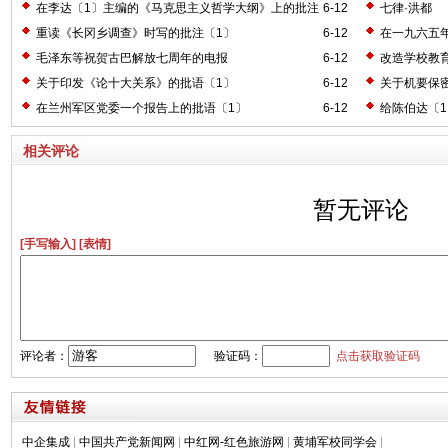
在李达〔1〕主编的《马克思主义哲学大纲》上的批注
6-12
七律·洪都
〔2〕
重读《长冈乡调查》时写的批注〔1〕
6-12
在一九六五
毛泽东等祝贺古巴解放七周年的电报
6-12
改造学校教
关于印发《论十大关系》的批语〔1〕
6-12
关于机要保
在兰州军区党委一个报告上的批语〔1〕
6-12
给陈伯达〔
相关评论
暂无评论
[手写输入]
[表情]
评论者：
验证码：
点击获取验证码
中企集成
|
中国共产党新闻网
|
中红网-红色旅游网
|
黄埔军校同学会
|