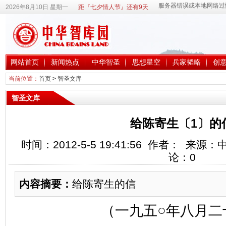
2026年8月10日 星期一
距『七夕情人节』还有9天
网站首页
新闻热点
中华智圣
思想星空
兵家韬略
创
当前位置：
首页
>
智圣文库
智圣文库
给陈寄生〔1〕的
时间：2012-5-5 19:41:56 作者： 来
论：
0
内容摘要：
给陈寄生的信
（一九五○年八月二