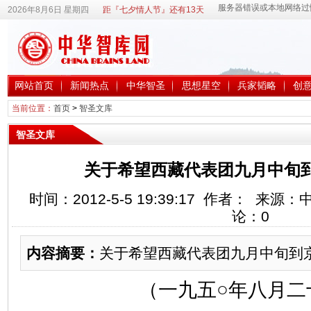
2026年8月6日 星期四
距『七夕情人节』还有13天
网站首页
新闻热点
中华智圣
思想星空
兵家韬略
创
当前位置：
首页
>
智圣文库
智圣文库
关于希望西藏代表团九月中旬
时间：2012-5-5 19:39:17 作者： 来
论：
0
内容摘要：
关于希望西藏代表团九月中旬到
（一九五○年八月二