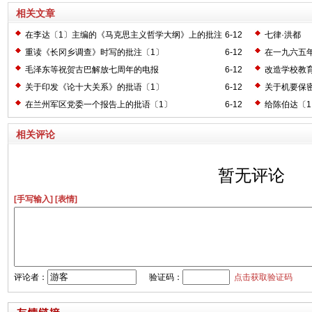
相关文章
在李达〔1〕主编的《马克思主义哲学大纲》上的批注
6-12
七律·洪都
〔2〕
重读《长冈乡调查》时写的批注〔1〕
6-12
在一九六五
毛泽东等祝贺古巴解放七周年的电报
6-12
改造学校教
关于印发《论十大关系》的批语〔1〕
6-12
关于机要保
在兰州军区党委一个报告上的批语〔1〕
6-12
给陈伯达〔
相关评论
暂无评论
[手写输入]
[表情]
评论者：
验证码：
点击获取验证码