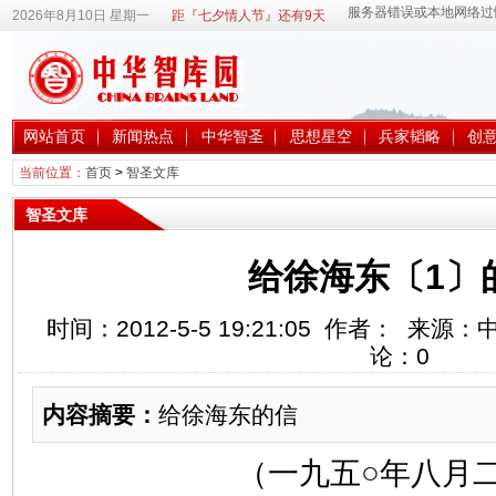
2026年8月10日 星期一
距『七夕情人节』还有9天
网站首页
新闻热点
中华智圣
思想星空
兵家韬略
创
当前位置：
首页
>
智圣文库
智圣文库
给徐海东〔1〕
时间：2012-5-5 19:21:05 作者： 来
论：
0
内容摘要：
给徐海东的信
（一九五○年八月