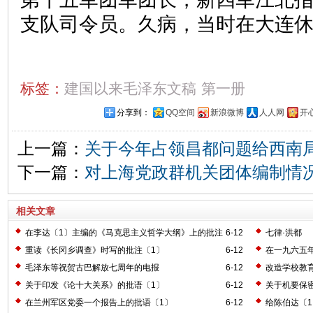
支队司令员。久病，当时在大连
标签：
建国以来毛泽东文稿
第一册
分享到：
QQ空间
新浪微博
人人网
开
上一篇：
关于今年占领昌都问题给西南
下一篇：
对上海党政群机关团体编制情
相关文章
在李达〔1〕主编的《马克思主义哲学大纲》上的批注
6-12
七律·洪都
〔2〕
重读《长冈乡调查》时写的批注〔1〕
6-12
在一九六五
毛泽东等祝贺古巴解放七周年的电报
6-12
改造学校教
关于印发《论十大关系》的批语〔1〕
6-12
关于机要保
在兰州军区党委一个报告上的批语〔1〕
6-12
给陈伯达〔