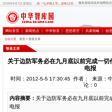
2026年8月7日 星期五
距『七夕情人节』还有12天
网站首页
新闻热点
中华智圣
思想星空
兵家韬略
创
当前位置：
首页
>
智圣文库
智圣文库
关于边防军务必在九月底以前完成一切
电报
时间：2012-5-5 17:30:45 作者： 来
论：
0
内容摘要：
关于边防军务必在九月底以前完
电报