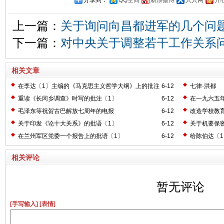
分享到：
QQ空间
新浪微博
人人网
开
上一篇：
关于询问向昌都进军的几个问
下一篇：
对中央关于调整若干工作关系
相关文章
在李达〔1〕主编的《马克思主义哲学大纲》上的批注
6-12
七律·洪都
〔2〕
重读《长冈乡调查》时写的批注〔1〕
6-12
在一九六五
毛泽东等祝贺古巴解放七周年的电报
6-12
改造学校教
关于印发《论十大关系》的批语〔1〕
6-12
关于机要保
在兰州军区党委一个报告上的批语〔1〕
6-12
给陈伯达〔
相关评论
暂无评论
[手写输入]
[表情]