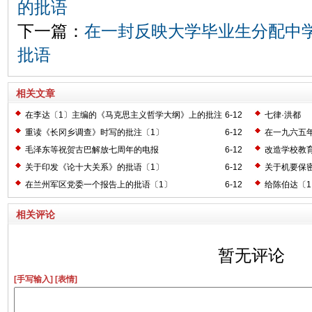
的批语
下一篇：
在一封反映大学毕业生分配中
批语
相关文章
在李达〔1〕主编的《马克思主义哲学大纲》上的批注
6-12
七律·洪都
〔2〕
重读《长冈乡调查》时写的批注〔1〕
6-12
在一九六五
毛泽东等祝贺古巴解放七周年的电报
6-12
改造学校教
关于印发《论十大关系》的批语〔1〕
6-12
关于机要保
在兰州军区党委一个报告上的批语〔1〕
6-12
给陈伯达〔
相关评论
暂无评论
[手写输入]
[表情]