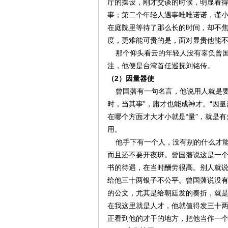
厅的摆设，刚才交谈的时候，明显看
事；第二个年轻人遇事唯唯诺诺，谨
在庭院里等待了那么长的时间，却不
度，更难能可贵的是，面对显贵他能
那个仰头看云的年轻人没有辜负曾国
注，他便是台湾首任巡抚刘铭传。
（2）因量器使
曾国藩有一句名言，他说用人就是要用
时，当其事”，庸才也能成神才。“因量
在哪个方面才大才小就是“量”，就是有
用。
他手下有一个人，没有别的什么才能
而且还不要开夜班。曾国藩说这是一
书的待遇，在当时酬劳很高。别人就
给他三十两银子不公平。曾国藩说没
的公文，尤其是给朝廷发的奏折，就
在我这里就是人才，他就值得发三十
正看到他的才干的地方，把他当作一