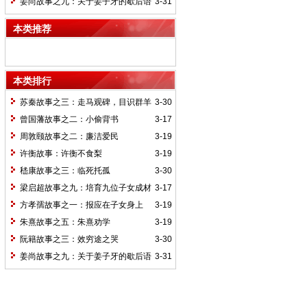
姜尚故事之九：关于姜子牙的歇后语
3-31
本类推荐
本类排行
苏秦故事之三：走马观碑，目识群羊
3-30
曾国藩故事之二：小偷背书
3-17
周敦颐故事之二：廉洁爱民
3-19
许衡故事：许衡不食梨
3-19
嵇康故事之三：临死托孤
3-30
梁启超故事之九：培育九位子女成材
3-17
的神奇“小妾”——王桂荃
方孝孺故事之一：报应在子女身上
3-19
朱熹故事之五：朱熹劝学
3-19
阮籍故事之三：效穷途之哭
3-30
姜尚故事之九：关于姜子牙的歇后语
3-31