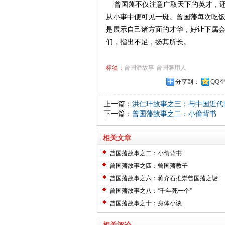
曾国藩不仅注意广取天下的英才，还
从小事中便可见一斑。曾国藩每次吃
是展示自己诸方面的才华，好让下属
们，指出不足，扬其所长。
标签：
曾国潘故事
曾国藩用人
分享到：
QQ
上一篇：
洪仁玕故事之三：与中国近代
下一篇：
曾国藩故事之二：小偷背书
相关文章
曾国藩故事之二：小偷背书
曾国藩故事之四：曾国藩教子
曾国藩故事之六：蒋介石推崇曾国藩之谜
曾国藩故事之八：“千年死一个”
曾国藩故事之十：身体小谈