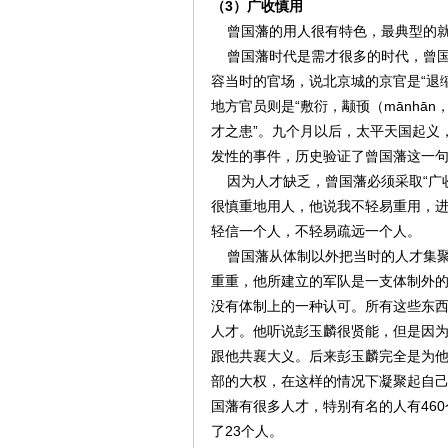
（3）广收慎用
曾国藩的用人很有特色，最典型的就是
曾国藩时代是需才很多的时代，曾国藩
容当时的官场，说北京城的京官是“退
地方官员则是“敷衍，颟顸（mānhā
才之患”。九个月以后，太平天国起义
发性的事件，历史验证了曾国藩这一
因为人才缺乏，曾国藩必须采取“广收
很慎重地用人，他说我不轻易重用，
轻信一个人，不轻易疏远一个人。
曾国藩从体制以外把当时的人才集聚
重重，他所建立的军队是一支体制外
没有体制上的一种认可。所有这些东
人才。他听说彭玉麟很贤能，但是因
跟他共襄大义。后来彭玉麟完全是为
部的大权，在这样的情况下凝聚起自
国藩有很多人才，特别有名的人有46
了23个人。