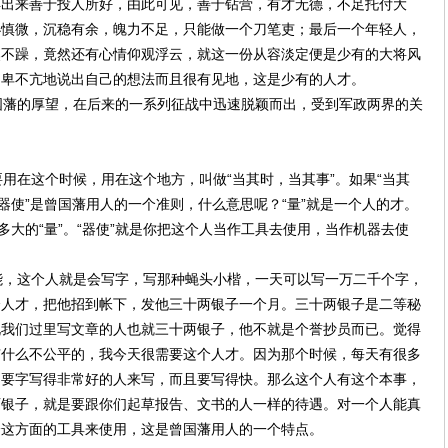
得出来善于投人所好，由此可见，善于钻营，有才无德，不足托付大
小慎微，沉稳有余，魄力不足，只能做一个刀笔吏；最后一个年轻人，
焦不躁，竟然还有心情仰观浮云，就这一份从容淡定便是少有的大将风
不卑不亢地说出自己的想法而且很有见地，这是少有的人才。
藩的厚望，在后来的一系列征战中迅速脱颖而出，受到军政两界的关
在这个时候，用在这个地方，叫做“当其时，当其事”。如果“当其
器使”是曾国藩用人的一个准则，什么意思呢？“量”就是一个人的才。
多大的“量”。“器使”就是你把这个人当作工具去使用，当作机器去使
，这个人就是会写字，写那种蝇头小楷，一天可以写一万二千个字，
个人才，把他招到帐下，发他三十两银子一个月。三十两银子是二等秘
说我们过里写文章的人也就三十两银子，他不就是个誉抄员而已。觉得
有什么不公平的，我今天很需要这个人才。因为那个时候，每天有很多
是要字写得非常好的人来写，而且要写得快。那么这个人有这个本事，
两银子，就是要跟你们起草报告、文书的人一样的待遇。对一个人能真
个这方面的工具来使用，这是曾国藩用人的一个特点。