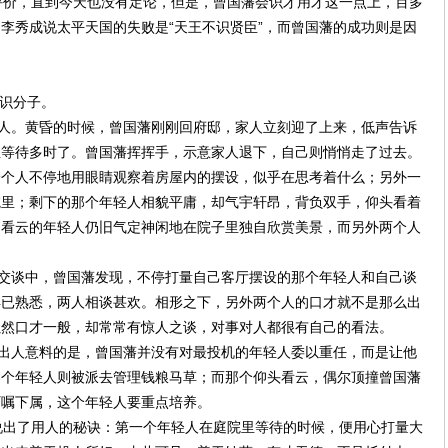
价，直到今天也没有定论，但是，曾国藩会识才用才这一点上，百多
李秀成说太平天国的失败是“天王不识贤臣”，而曾国藩的成功则是因
识分子。
人。黄昏的时候，曾国藩刚刚回府邸，家人立刻迎了上来，低声告诉
里等待多时了。曾国藩挥挥手，示意家人退下，自己则悄悄走了过去。
一个人不停地用眼睛观察着房屋内的摆设，似乎在思考着什么；另外一
院里；剩下的那个年轻人相貌平庸，却气宇轩昂，背负双手，仰头看着
，看云的年轻人仍旧气定神闲地在院子里独自欣赏美景，而另外两个人
交谈中，曾国藩发现，不停打量自己客厅摆设的那个年轻人和自己谈
早已熟悉，两人相谈甚欢。相形之下，另外两个人的口才就不是那么出
虽然口才一般，却常常有惊人之谈，对事对人都很有自己的看法。
出人意料的是，曾国藩并没有对最投机的年轻人委以重任，而是让他
那个年轻人则被派去管理钱粮马草；而那个仰头看云，偶尔顶撞曾国藩
叮嘱下属，这个年轻人要重点培养。
出了用人的秘诀：第一个年轻人在庭院里等待的时候，便用心打量大