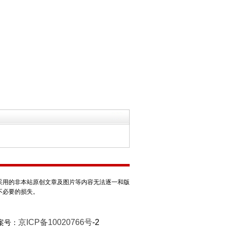
采用的非本站原创文章及图片等内容无法逐一和版
不必要的损失。
京ICP备10020766号
-2
案号：