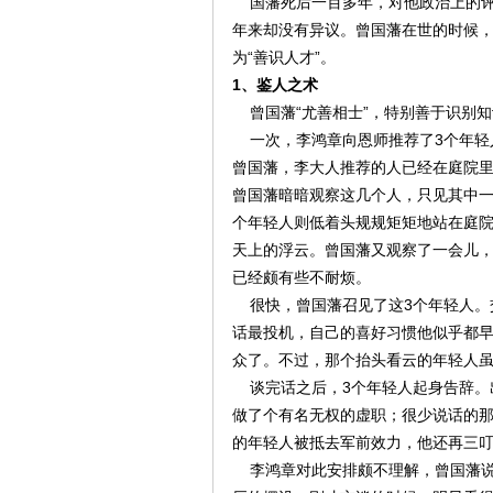
国藩死后一百多年，对他政治上的评
年来却没有异议。曾国藩在世的时候，
为“善识人才”。
1、鉴人之术
曾国藩“尤善相士”，特别善于识别知
一次，李鸿章向恩师推荐了3个年轻
曾国藩，李大人推荐的人已经在庭院
曾国藩暗暗观察这几个人，只见其中
个年轻人则低着头规规矩矩地站在庭
天上的浮云。曾国藩又观察了一会儿
已经颇有些不耐烦。
很快，曾国藩召见了这3个年轻人。
话最投机，自己的喜好习惯他似乎都
众了。不过，那个抬头看云的年轻人
谈完话之后，3个年轻人起身告辞。
做了个有名无权的虚职；很少说话的
的年轻人被抵去军前效力，他还再三
李鸿章对此安排颇不理解，曾国藩说