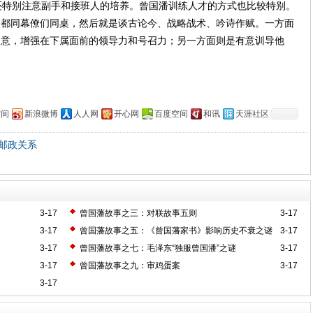
特别注意副手和接班人的培养。曾国潘训练人才的方式也比较特别。
饭都同幕僚们同桌，然后就是谈古论今、战略战术、吟诗作赋。一方面
会意，增强在下属面前的领导力和号召力；另一方面则是有意训导他
空间
新浪微博
人人网
开心网
百度空间
和讯
天涯社区
邮政关系
3-17
曾国藩故事之三：对联故事五则
3-17
3-17
曾国藩故事之五：《曾国藩家书》影响历史不衰之谜
3-17
3-17
曾国藩故事之七：毛泽东“独服曾国潘”之谜
3-17
3-17
曾国藩故事之九：审鸡蛋案
3-17
3-17