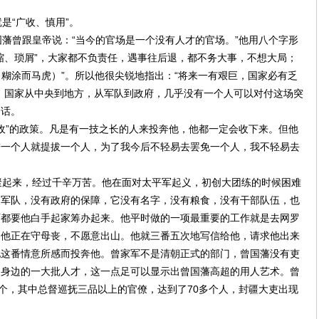
“广收、慎用”。
曾跟皇帝说：“当今的官场是一个没有人才的官场。”他用八个字形
缩、琐屑”，大家都不负责任，遇事往后退，都不务大事，不想大局；
n，糊涂而马虎）”。所以他很尖锐地指出：“将来一有艰巨，国家必有乏
，国家从中央到地方，从军队到政府，几乎没有一个人可以对付这场突
句话。
”的政策。凡是有一技之长的人来投奔他，他都一定会收下来。但他
进一个人就提拔一个人，为了我今后不轻易去罢免一个人，我不轻易去
起来，经过千辛万苦。他在面对太平军起义，初创大团练的时候困难
的军队，没有政府的保障，它没有名字，没有粮食，没有干部队伍，也
西都要他白手起家筹办起来。他平时做的一项最重要的工作就是去网罗
为他正在守母丧，不愿意出山。他就三番五次地写信给他，请求他出来
他这番情意所感而投奔他。曾家军不是清朝正式的部门，曾国藩没有吏
己身边的一大批人才，这一点足可以显示出曾国藩高超的用人艺术。曾
0个，其中总督巡抚三品以上的官僚，达到了70多个人，封疆大吏出现