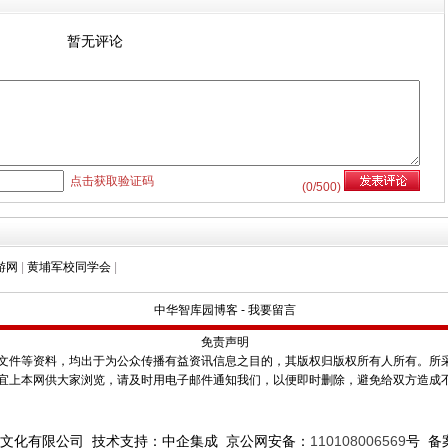
暂无评论
点击获取验证码
(
0
/500)
游网
|
黄埔军校同学会
|
中华智库园博客
-
我要留言
免责声明
件等资料，均出于为公众传播有益资讯信息之目的，其版权归版权所有人所有。所
宜上本网供大家浏览，请及时用电子邮件通知我们，以便即时删除，避免给双方造成
文化有限公司 技术支持：中企集成 京公网安备：
110108006569
号
备