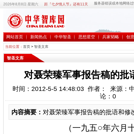
2026年8月8日 星期六
距『七夕情人节』还有11天
网站首页
新闻热点
中华智圣
思想星空
兵家韬略
创
当前位置：
首页
>
智圣文库
智圣文库
对聂荣臻军事报告稿的批
时间：2012-5-5 14:48:03 作者： 来
论：
0
内容摘要：
对聂荣臻军事报告稿的批语和修
（一九五○年六月