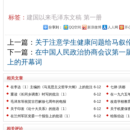
标签：
建国以来毛泽东文稿
第一册
分享到：
QQ空间
新浪微博
人人网
开
上一篇：
关于注意学生健康问题给马叙
下一篇：
在中国人民政治协商会议第一
上的开幕词
相关文章
在李达〔1〕主编的《马克思主义哲学大纲》上的批注
6-12
七律·洪都
〔2〕
重读《长冈乡调查》时写的批注〔1〕
6-12
在一九六五
毛泽东等祝贺古巴解放七周年的电报
6-12
改造学校教
关于印发《论十大关系》的批语〔1〕
6-12
关于机要保
在兰州军区党委一个报告上的批语〔1〕
6-12
给陈伯达〔
相关评论