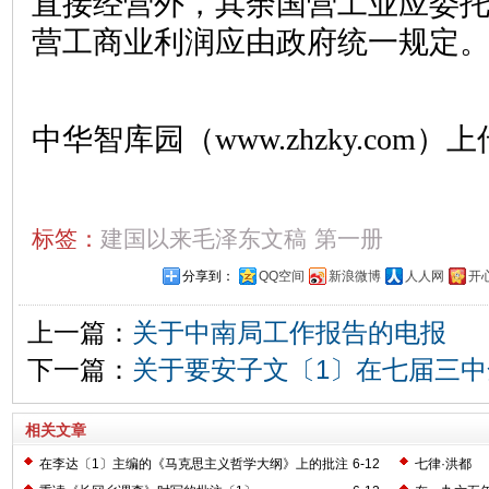
直接经营外，其余国营工业应委
营工商业利润应由政府统一规定
中华智库园（www.zhzky.com）上
标签：
建国以来毛泽东文稿
第一册
分享到：
QQ空间
新浪微博
人人网
开
上一篇：
关于中南局工作报告的电报
下一篇：
关于要安子文〔1〕在七届三
相关文章
在李达〔1〕主编的《马克思主义哲学大纲》上的批注
6-12
七律·洪都