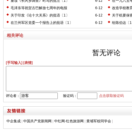
〔2〕
重读《长冈乡调查》时写的批注〔1〕
6-12
在一九六五
毛泽东等祝贺古巴解放七周年的电报
6-12
改造学校教
关于印发《论十大关系》的批语〔1〕
6-12
关于机要保
在兰州军区党委一个报告上的批语〔1〕
6-12
给陈伯达〔
相关评论
暂无评论
[手写输入]
[表情]
评论者：
验证码：
点击获取验证码
中企集成
|
中国共产党新闻网
|
中红网-红色旅游网
|
黄埔军校同学会
|