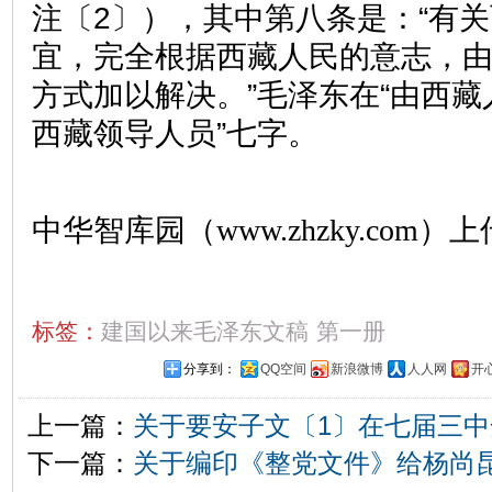
注〔2〕），其中第八条是：“有
宜，完全根据西藏人民的意志，
方式加以解决。”毛泽东在“由西藏
西藏领导人员”七字。
中华智库园（www.zhzky.com）上
标签：
建国以来毛泽东文稿
第一册
分享到：
QQ空间
新浪微博
人人网
开
上一篇：
关于要安子文〔1〕在七届三
下一篇：
关于编印《整党文件》给杨尚