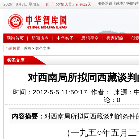
2026年8月7日 星期五
距『七夕情人节』还有12天
网站首页
新闻热点
中华智圣
思想星空
兵家韬略
创
当前位置：
首页
>
智圣文库
智圣文库
对西南局所拟同西藏谈判
时间：2012-5-5 11:50:17 作者： 来
论：
0
内容摘要：
对西南局所拟同西藏谈判的条件
（一九五○年五月二