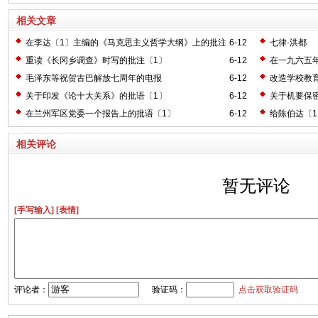
相关文章
在李达〔1〕主编的《马克思主义哲学大纲》上的批注
6-12
七律·洪都
〔2〕
重读《长冈乡调查》时写的批注〔1〕
6-12
在一九六五
毛泽东等祝贺古巴解放七周年的电报
6-12
改造学校教
关于印发《论十大关系》的批语〔1〕
6-12
关于机要保
在兰州军区党委一个报告上的批语〔1〕
6-12
给陈伯达〔
相关评论
暂无评论
[手写输入]
[表情]
评论者：
验证码：
点击获取验证码