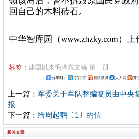
领该岛后，暂不拆毁原国民党政
回自己的木料砖石。
中华智库园（www.zhzky.com）上
标签：
建国以来毛泽东文稿
第一册
分享到：
QQ空间
新浪微博
人人网
开
上一篇：
军委关于军队整编复员由中央
报
下一篇：
给周起鹗〔1〕的信
相关文章