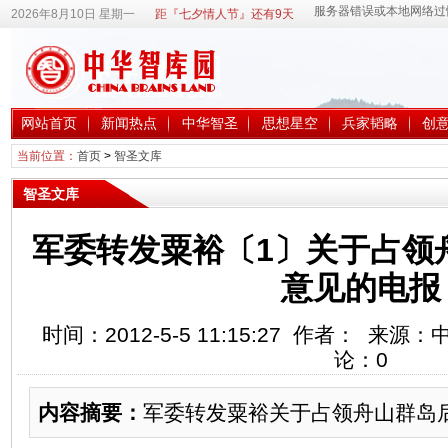
2026年8月10日 星期一
距『七夕情人节』还有9天
网站首页
新闻热点
中华智圣
思想星空
兵家韬略
创
当前位置：
首页
>
智圣文库
智圣文库
军委转发粟裕〔1〕关于占领
意见的电报
时间：2012-5-5 11:15:27 作者： 来
论：
0
内容摘要：
军委转发粟裕关于占领舟山群岛