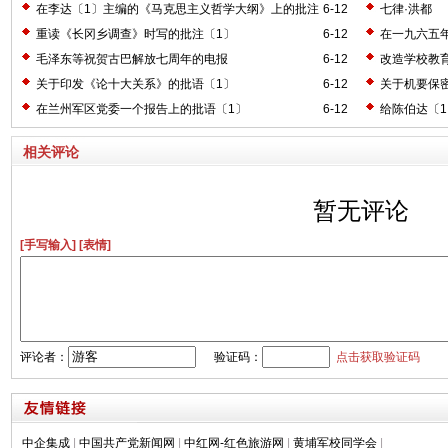
在李达〔1〕主编的《马克思主义哲学大纲》上的批注
6-12
七律·洪都
〔2〕
重读《长冈乡调查》时写的批注〔1〕
6-12
在一九六五
毛泽东等祝贺古巴解放七周年的电报
6-12
改造学校教
关于印发《论十大关系》的批语〔1〕
6-12
关于机要保
在兰州军区党委一个报告上的批语〔1〕
6-12
给陈伯达〔
相关评论
暂无评论
[手写输入]
[表情]
评论者：
验证码：
点击获取验证码
中企集成
|
中国共产党新闻网
|
中红网-红色旅游网
|
黄埔军校同学会
|