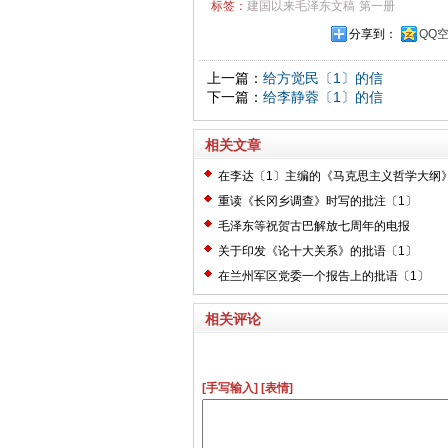
标签：
建国以来毛泽东文稿
第一册
分享到：
QQ
上一篇：
给方觉民〔1〕的信
下一篇：
给李静蓉〔1〕的信
相关文章
在李达〔1〕主编的《马克思主义哲学大纲
〔2〕
重读《长冈乡调查》时写的批注〔1〕
毛泽东等祝贺古巴解放七周年的电报
关于印发《论十大关系》的批语〔1〕
在兰州军区党委一个报告上的批语〔1〕
相关评论
[手写输入]
[表情]