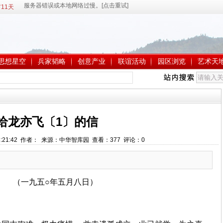
11天
思想星空
兵家韬略
创意产业
联谊活动
园区浏览
艺术天
给龙亦飞〔1〕的信
 18:21:42 作者： 来源：中华智库园 查看：
377
评论：
0
（一九五○年五月八日）