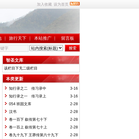
加入收藏
设为首页
地
旅行天下
本站推广
留言板
智圣文库
该栏目下无二级栏目
本类更新
知行录之二 传习录中
3-16
知行录之一 传习录上
3-16
054 班固文库
2-28
汉书
2-28
卷一百下 叙传第七十下
2-28
卷一百上 叙传第七十上
2-28
卷九十九下 王莽传第六十九下
2-28