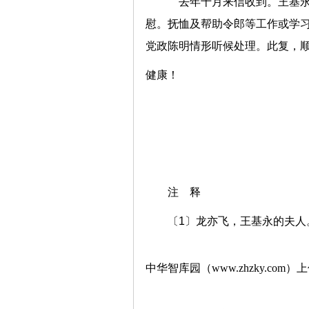
去年十月来信收到。王基永
慰。抚恤及帮助令郎等工作或学
党政陈明情形听候处理。此复，
健康！
注 释
〔1〕龙亦飞，王基永的夫人
中华智库园（www.zhzky.com）