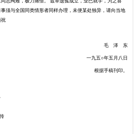
同志殉难，极力痛惜。 兹幸遗孤成立，业已就学，为之喜
习事须与全国同类情形者同样办理，未便某处独异，请向当地
顺祝
毛 泽 东
一九五○年五月八日
根据手稿刊印。
。
上传