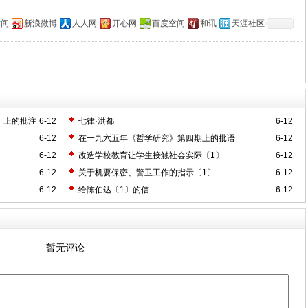
空间
新浪微博
人人网
开心网
百度空间
和讯
天涯社区
》上的批注
6-12
七律·洪都
6-12
6-12
在一九六五年《哲学研究》第四期上的批语
6-12
6-12
改造学校教育让学生接触社会实际〔1〕
6-12
6-12
关于机要保密、警卫工作的指示〔1〕
6-12
6-12
给陈伯达〔1〕的信
6-12
暂无评论