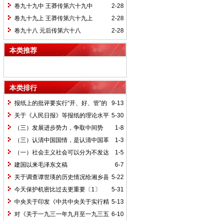
卷九十九中 王莽传第六十九中
2-28
卷九十九上 王莽传第六十九上
2-28
卷九十八 元后传第六十八
2-28
本类推荐
本类排行
报纸上的批评要实行“开、好、管”的
9-13
方针*
关于《人民日报》等报纸的理论水平
5-30
的批语〔1〕
（三）发展进步势力，争取中间势
1-8
力，孤立顽固势力
（三）认清中国国情，是认清中国革
1-3
命一切问题的基本依据
（一）社会主义社会可以分为不发达
1-5
和比较发达两个阶段
建国以来毛泽东文稿
6-7
关于调查谭世瑛的历史情况给湘乡县
5-22
委的信和给谭世瑛的复信
今天保护机密比过去更重要〔1〕
5-31
中央关于印发《中共中央关于实行精
5-13
兵简政、增产节约、反对贪污、反对浪费
对《关于一九三一年九月至一九三五
6-10