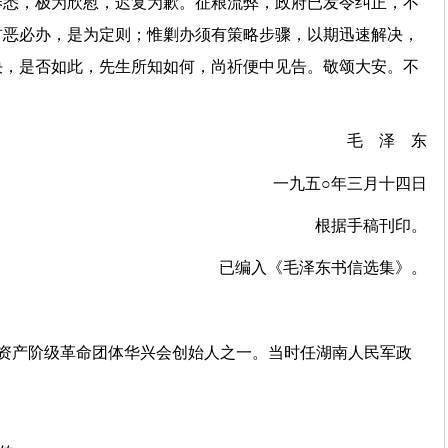
悉，极为欣慰，迟复为歉。征粮流弊，政府已发令纠正，不
首恶必办，是为定则；惟剿办须有策略步骤，以期迅速解决，
决，是否如此，先生所知如何，尚祈便中见告。敬颂大安。不
毛 泽 东
一九五○年三月十四日
根据手稿刊印。
已编入《毛泽东书信选集》。
末资产阶级革命团体华兴会创始人之一。当时任湖南人民军政