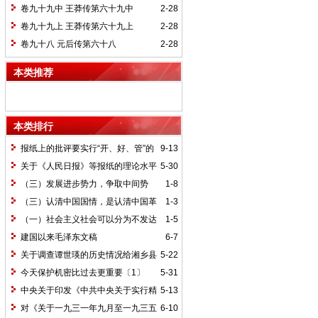
卷九十九中 王莽传第六十九中
2-28
卷九十九上 王莽传第六十九上
2-28
卷九十八 元后传第六十八
2-28
本类推荐
本类排行
报纸上的批评要实行“开、好、管”的
9-13
方针*
关于《人民日报》等报纸的理论水平
5-30
的批语〔1〕
（三）发展进步势力，争取中间势
1-8
力，孤立顽固势力
（三）认清中国国情，是认清中国革
1-3
命一切问题的基本依据
（一）社会主义社会可以分为不发达
1-5
和比较发达两个阶段
建国以来毛泽东文稿
6-7
关于调查谭世瑛的历史情况给湘乡县
5-22
委的信和给谭世瑛的复信
今天保护机密比过去更重要〔1〕
5-31
中央关于印发《中共中央关于实行精
5-13
兵简政、增产节约、反对贪污、反对浪费
对《关于一九三一年九月至一九三五
6-10