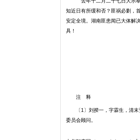
去年十二月二十七日大示奉
知近日有所缓和否？匪祸必剿，
安定全境。湖南匪患闻已大体解
具！
注 释
〔1〕刘揆一，字霖生，清
委员会顾问。