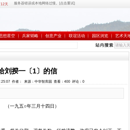
12天
思想星空
兵家韬略
创意产业
联谊活动
园区浏览
艺术天
给刘揆一〔1〕的信
 15:25:07 作者： 来源：中华智库园 查看：
400
评论：
0
（一九五○年三月十四日）