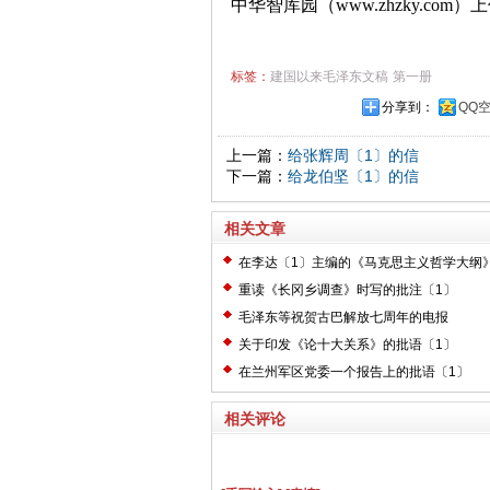
中华智库园（www.zhzky.com）
标签：
建国以来毛泽东文稿
第一册
分享到：
QQ
上一篇：
给张辉周〔1〕的信
下一篇：
给龙伯坚〔1〕的信
相关文章
在李达〔1〕主编的《马克思主义哲学大纲
〔2〕
重读《长冈乡调查》时写的批注〔1〕
毛泽东等祝贺古巴解放七周年的电报
关于印发《论十大关系》的批语〔1〕
在兰州军区党委一个报告上的批语〔1〕
相关评论