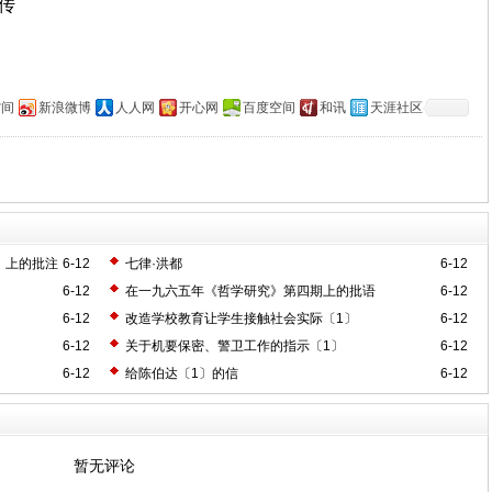
上传
空间
新浪微博
人人网
开心网
百度空间
和讯
天涯社区
》上的批注
6-12
七律·洪都
6-12
6-12
在一九六五年《哲学研究》第四期上的批语
6-12
6-12
改造学校教育让学生接触社会实际〔1〕
6-12
6-12
关于机要保密、警卫工作的指示〔1〕
6-12
6-12
给陈伯达〔1〕的信
6-12
暂无评论