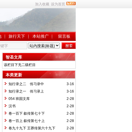
加入收藏
设为首页
地
旅行天下
本站推广
留言板
智圣文库
该栏目下无二级栏目
本类更新
知行录之二 传习录中
3-16
知行录之一 传习录上
3-16
054 班固文库
2-28
汉书
2-28
卷一百下 叙传第七十下
2-28
卷一百上 叙传第七十上
2-28
卷九十九下 王莽传第六十九下
2-28