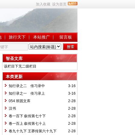
加入收藏
设为首页
地
旅行天下
本站推广
留言板
智圣文库
该栏目下无二级栏目
本类更新
知行录之二 传习录中
3-16
知行录之一 传习录上
3-16
054 班固文库
2-28
汉书
2-28
卷一百下 叙传第七十下
2-28
卷一百上 叙传第七十上
2-28
卷九十九下 王莽传第六十九下
2-28