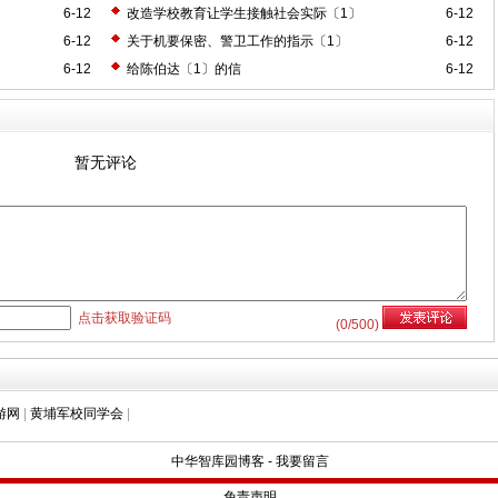
6-12
改造学校教育让学生接触社会实际〔1〕
6-12
6-12
关于机要保密、警卫工作的指示〔1〕
6-12
6-12
给陈伯达〔1〕的信
6-12
暂无评论
点击获取验证码
(
0
/500)
游网
|
黄埔军校同学会
|
中华智库园博客
-
我要留言
免责声明