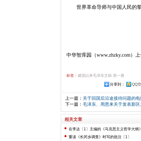
世界革命导师与中国人民的
中华智库园（www.zhzky.com）
标签：
建国以来毛泽东文稿
第一册
分享到：
QQ
上一篇：
关于回国后沿途接待问题的电
下一篇：
毛泽东、周恩来关于发表新区
相关文章
在李达〔1〕主编的《马克思主义哲学大纲
〔2〕
重读《长冈乡调查》时写的批注〔1〕