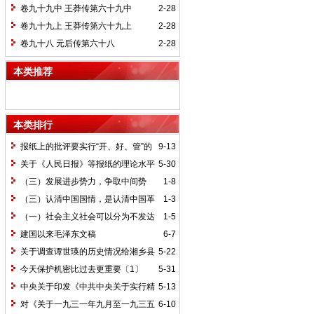
卷九十九中 王莽传第六十九中
2-28
卷九十九上 王莽传第六十九上
2-28
卷九十八 元后传第六十八
2-28
本类推荐
本类排行
报纸上的批评要实行“开、好、管”的
9-13
方针*
关于《人民日报》等报纸的理论水平
5-30
的批语〔1〕
（三）发展进步势力，争取中间势
1-8
力，孤立顽固势力
（三）认清中国国情，是认清中国革
1-3
命一切问题的基本依据
（一）社会主义社会可以分为不发达
1-5
和比较发达两个阶段
建国以来毛泽东文稿
6-7
关于调查谭世瑛的历史情况给湘乡县
5-22
委的信和给谭世瑛的复信
今天保护机密比过去更重要〔1〕
5-31
中央关于印发《中共中央关于实行精
5-13
兵简政、增产节约、反对贪污、反对浪费
对《关于一九三一年九月至一九三五
6-10