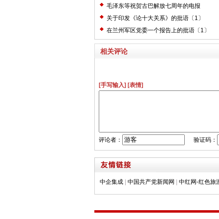
毛泽东等祝贺古巴解放七周年的电报
关于印发《论十大关系》的批语〔1〕
在兰州军区党委一个报告上的批语〔1〕
相关评论
[手写输入]
[表情]
评论者：
验证码：
中企集成
|
中国共产党新闻网
|
中红网-红色旅