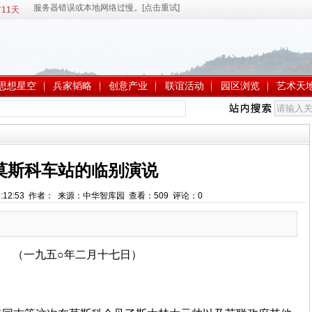
11天
思想星空
兵家韬略
创意产业
联谊活动
园区浏览
艺术天
莫斯科车站的临别演说
 15:12:53 作者： 来源：中华智库园 查看：
509
评论：
0
（一九五○年二月十七日）