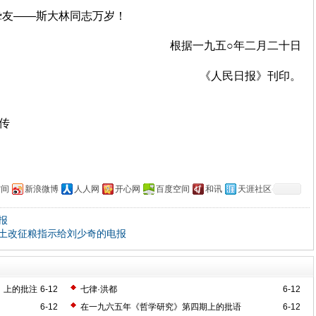
挚友——斯大林同志万岁！
根据一九五○年二月二十日
《人民日报》刊印。
上传
空间
新浪微博
人人网
开心网
百度空间
和讯
天涯社区
报
土改征粮指示给刘少奇的电报
》上的批注
6-12
七律·洪都
6-12
6-12
在一九六五年《哲学研究》第四期上的批语
6-12