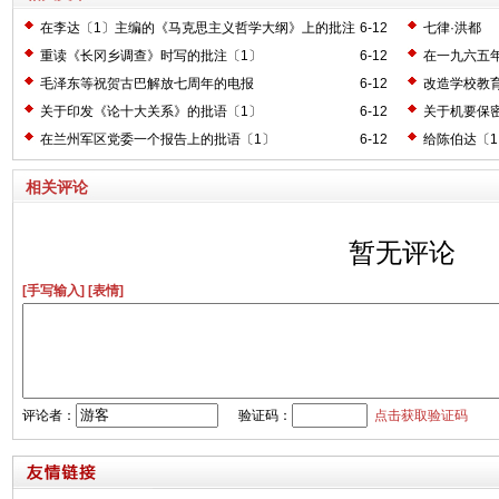
在李达〔1〕主编的《马克思主义哲学大纲》上的批注
6-12
七律·洪都
〔2〕
重读《长冈乡调查》时写的批注〔1〕
6-12
在一九六五
毛泽东等祝贺古巴解放七周年的电报
6-12
改造学校教
关于印发《论十大关系》的批语〔1〕
6-12
关于机要保
在兰州军区党委一个报告上的批语〔1〕
6-12
给陈伯达〔
相关评论
暂无评论
[手写输入]
[表情]
评论者：
验证码：
点击获取验证码