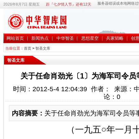
2026年8月7日 星期五
距『七夕情人节』还有12天
网站首页
新闻热点
中华智圣
思想星空
兵家韬略
创
当前位置：
首页
>
智圣文库
智圣文库
关于任命肖劲光〔1〕为海军司令员
时间：2012-5-4 12:04:39 作者： 来
论：
0
内容摘要：
关于任命肖劲光为海军司令员等
（一九五○年一月